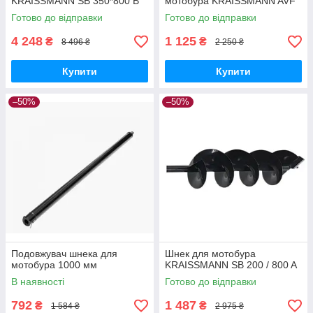
KRAISSMANN SB 350*800 B
мотобура KRAISSMANN AVF
Готово до відправки
Готово до відправки
4 248
1 125
₴
₴
8 496 ₴
2 250 ₴
Купити
Купити
–50%
–50%
Подовжувач шнека для
Шнек для мотобура
мотобура 1000 мм
KRAISSMANN SB 200 / 800 A
В наявності
Готово до відправки
792
1 487
₴
₴
1 584 ₴
2 975 ₴