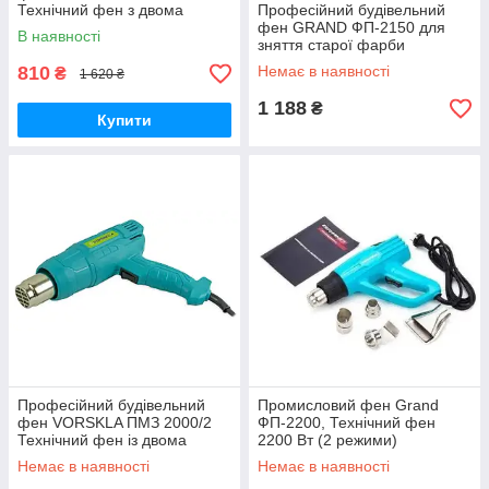
Технічний фен з двома
Професійний будівельний
режимами, Термофен (4
фен GRAND ФП-2150 для
В наявності
насадки) TOOL 23
зняття старої фарби
(Насадки)
810
Немає в наявності
₴
1 620 ₴
1 188
₴
Купити
Професійний будівельний
Промисловий фен Grand
фен VORSKLA ПМЗ 2000/2
ФП-2200, Технічний фен
Технічний фен із двома
2200 Вт (2 режими)
режимами, Термофен
Немає в наявності
Немає в наявності