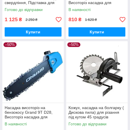
свердління, Підставка для
Висоторіз насадка для
дриля
тримера
Готово до відправки
В наявності
1 125
810
₴
₴
2 250 ₴
1 620 ₴
Купити
Купити
–50%
–50%
Насадка висоторіз на
Кожух, насадка на болгарку (
бензокосу Grand 9Т D28,
Дискова пила) для різання
Висоторіз насадка для
під кутом 45 градусів
тримера
KRAISSMANN WSSD'125
В наявності
Готово до відправки