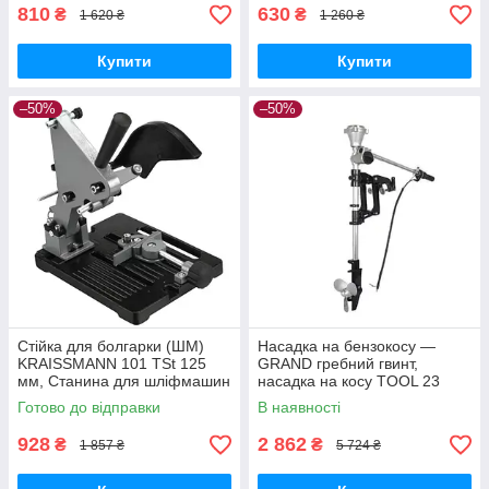
810
630
₴
₴
1 620 ₴
1 260 ₴
Купити
Купити
–50%
–50%
Стійка для болгарки (ШМ)
Насадка на бензокосу —
KRAISSMANN 101 TSt 125
GRAND гребний гвинт,
мм, Станина для шліфмашин
насадка на косу TOOL 23
Готово до відправки
В наявності
928
2 862
₴
₴
1 857 ₴
5 724 ₴