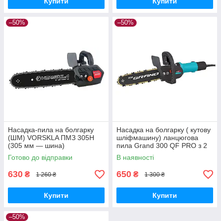
Купити
Купити
–50%
–50%
Насадка-пила на болгарку
Насадка на болгарку ( кутову
(ШМ) VORSKLA ПМЗ 305Н
шліфмашину) ланцюгова
(305 мм — шина)
пила Grand 300 QF PRO з 2
ланцюгами
Готово до відправки
В наявності
630
650
₴
₴
1 260 ₴
1 300 ₴
Купити
Купити
–50%