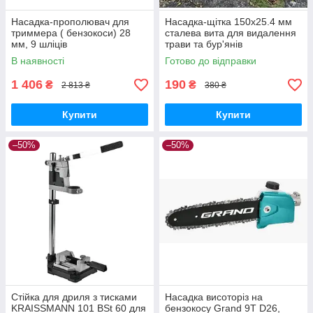
Насадка-прополювач для
Насадка-щітка 150х25.4 мм
триммера ( бензокоси) 28
сталева вита для видалення
мм, 9 шліців
трави та бур'янів
В наявності
Готово до відправки
1 406
190
₴
₴
2 813 ₴
380 ₴
Купити
Купити
–50%
–50%
Стійка для дриля з тисками
Насадка висоторіз на
KRAISSMANN 101 BSt 60 для
бензокосу Grand 9Т D26,