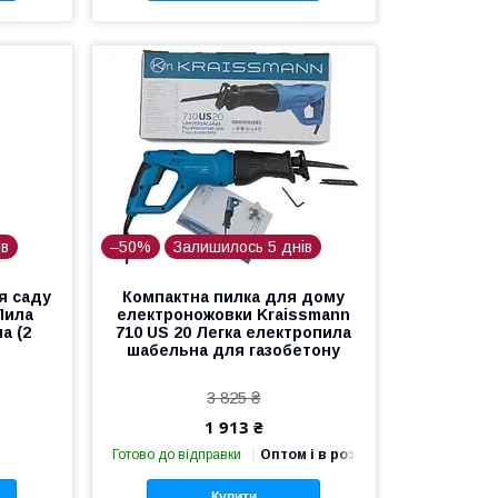
ів
–50%
Залишилось 5 днів
я саду
Компактна пилка для дому
Пила
електроножовки Kraissmann
а (2
710 US 20 Легка електропила
шабельна для газобетону
3 825 ₴
1 913 ₴
Готово до відправки
Оптом і в роздріб
Купити