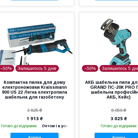
–50%
Залишилось 5 днів
–50%
Залишилось 5 дн
Компактна пилка для дому
АКБ шабельна пила дл
електроножовки Kraissmann
GRAND ПС-20К PRO 
900 US 22 Легка електропила
шабельна професійн
шабельна для газобетону
АКБ, Кейс)
3 825 ₴
6 050 ₴
1 913 ₴
3 025 ₴
Готово до відправки
Оптом і в роздріб
Готово до відправки
Купити
Купити