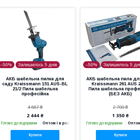
–50%
Залишилось 5 днів
–50%
Залишилось 5 дн
АКБ шабельна пилка для
АКБ шабельна пила дл
саду Kraissmann 151 AUS-BL
Kraissmann 261 AUS 
21/2 Пила шабельна
Пила шабельна профе
професійна
(БЕЗ АКБ)
4 887 ₴
2 700 ₴
2 444 ₴
1 350 ₴
Готово до відправки
Оптом і в роздріб
Готово до відправки
Оптом
Купити
Купити