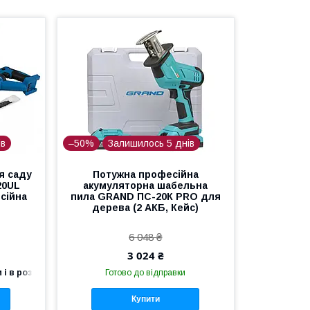
ів
–50%
Залишилось 5 днів
я саду
Потужна професійна
20UL
акумуляторна шабельна
сійна
пила GRAND ПС-20К PRO для
дерева (2 АКБ, Кейс)
6 048 ₴
3 024 ₴
 і в роздріб
Готово до відправки
Купити