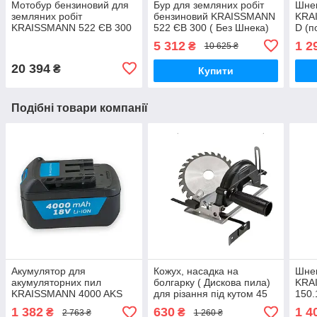
Мотобур бензиновий для
Бур для земляних робіт
Шнек
земляних робіт
бензиновий KRAISSMANN
KRA
KRAISSMANN 522 ЄВ 300
522 ЄВ 300 ( Без Шнека)
D (п
(шнеки 100*800, 150*800,
зато
5 312
1 2
₴
10 625 ₴
200*800, 300*800 мм )
20 394
₴
Купити
Подібні товари компанії
Акумулятор для
Кожух, насадка на
Шнек
акумуляторних пил
болгарку ( Дискова пила)
KRA
KRAISSMANN 4000 AKS
для різання під кутом 45
150.
Універсальний акумулятор
градусів KRAISSMANN
1 382
630
1 4
₴
₴
2 763 ₴
1 260 ₴
WSSD'125