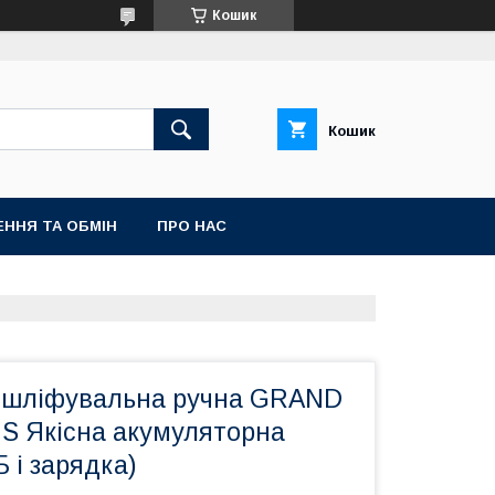
Кошик
Кошик
ННЯ ТА ОБМІН
ПРО НАС
ошліфувальна ручна GRAND
S Якісна акумуляторна
Б і зарядка)