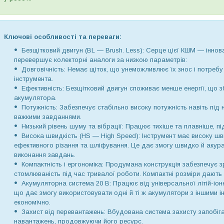
Ключові особливості та переваги:
Безщітковий двигун (BL — Brush. Less): Серце цієї КШМ — іннов
перевершує колекторні аналоги за низкою параметрів:
Довговічність: Немає щіток, що унеможливлює їх знос і потребу
інструмента.
Ефективність: Безщітковий двигун споживає менше енергії, що 
акумулятора.
Потужність: Забезпечує стабільно високу потужність навіть під
важкими завданнями.
Низький рівень шуму та вібрації: Працює тихіше та плавніше, 
Висока швидкість (HS — High Speed): Інструмент має високу шв
ефективного різання та шліфування. Це дає змогу швидко й акур
виконання завдань.
Компактність і ергономіка: Продумана конструкція забезпечує з
стомлюваність під час тривалої роботи. Компактні розміри дають
Акумуляторна система 20 В: Працює від універсальної літій-і
що дає змогу використовувати одні й ті ж акумулятори з іншими 
економічно.
Захист від перевантажень: Вбудована система захисту запобіг
навантажень, продовжуючи його ресурс.