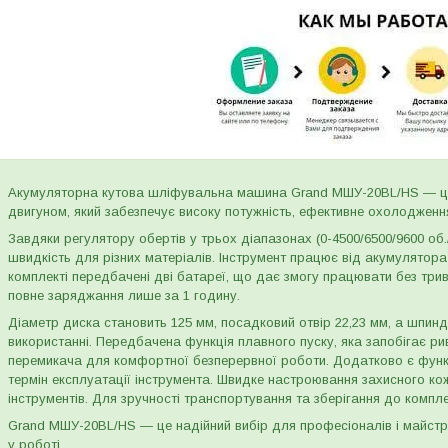
Акумуляторна кутова шліфувальна машина Grand МШУ-20BL/HS — це 
двигуном, який забезпечує високу потужність, ефективне охолодження
Завдяки регулятору обертів у трьох діапазонах (0-4500/6500/9600 о
швидкість для різних матеріалів. Інструмент працює від акумулятора 2
комплекті передбачені дві батареї, що дає змогу працювати без три
повне заряджання лише за 1 годину.
Діаметр диска становить 125 мм, посадковий отвір 22,23 мм, а шпи
використанні. Передбачена функція плавного пуску, яка запобігає рив
перемикача для комфортної безперервної роботи. Додатково є функ
термін експлуатації інструмента. Швидке настроювання захисного к
інструментів. Для зручності транспортування та зберігання до компл
Grand МШУ-20BL/HS — це надійний вибір для професіоналів і майстрів,
у роботі.