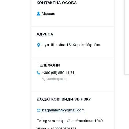
Максим
вул. Щепкіна 16, Харків, Україна
+380 (95) 850-41-71
Администратор
baghunter59@gmail.com
Telegram
https://t.me/maximum1949
Viber
+380958504171