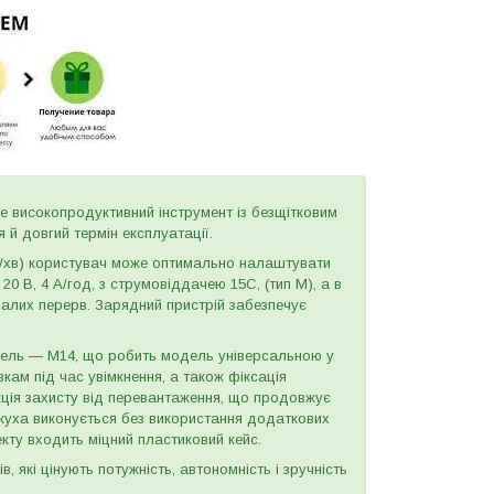
високопродуктивний інструмент із безщітковим
 й довгий термін експлуатації.
б./хв) користувач може оптимально налаштувати
0 В, 4 А/год, з струмовіддачею 15С, (тип М), а в
валих перерв. Зарядний пристрій забезпечує
ндель — M14, що робить модель універсальною у
кам під час увімкнення, а також фіксація
ція захисту від перевантаження, що продовжує
ожуха виконується без використання додаткових
екту входить міцний пластиковий кейс.
 які цінують потужність, автономність і зручність