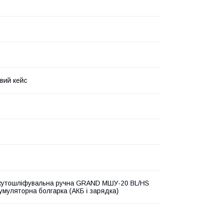
вий кейс
кутошліфувальна ручна GRAND МШУ-20 BL/HS
кумуляторна болгарка (АКБ і зарядка)