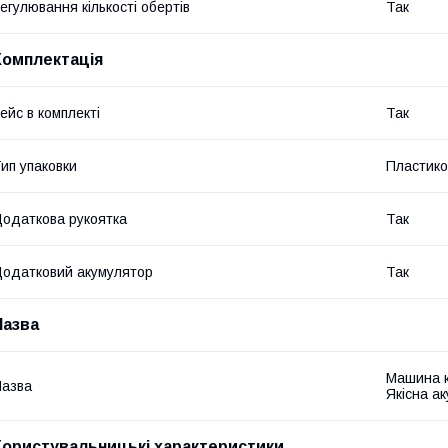
егулювання кількості обертів
Так
Комплектація
ейс в комплекті
Так
ип упаковки
Пластико
одаткова рукоятка
Так
одатковий акумулятор
Так
Назва
Машина 
азва
Якісна а
Користувальницькі характеристики