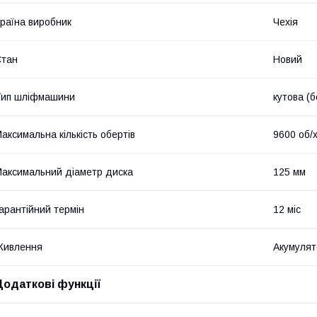
раїна виробник
Чехія
Стан
Новий
Тип шліфмашини
кутова (б
аксимальна кількість обертів
9600 об/
аксимальний діаметр диска
125 мм
арантійний термін
12 міс
Живлення
Акумулят
Додаткові функції