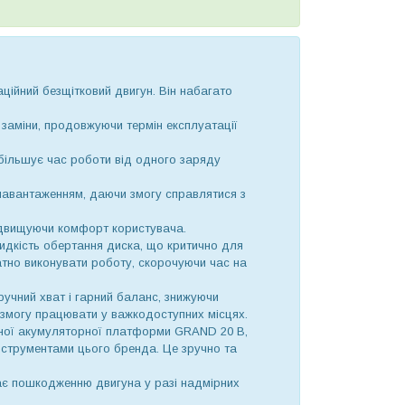
аційний безщітковий двигун. Він набагато
 заміни, продовжуючи термін експлуатації
збільшує час роботи від одного заряду
 навантаженням, даючи змогу справлятися з
підвищуючи комфорт користувача.
идкість обертання диска, що критично для
атно виконувати роботу, скорочуючи час на
ручний хват і гарний баланс, знижуючи
 змогу працювати у важкодоступних місцях.
онної акумуляторної платформи GRAND 20 В,
інструментами цього бренда. Це зручно та
ає пошкодженню двигуна у разі надмірних