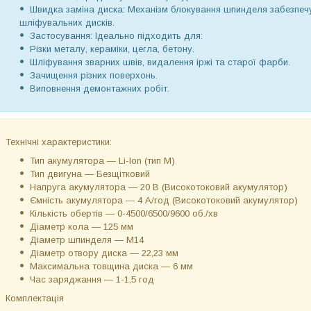
Швидка заміна диска: Механізм блокування шпинделя забезпечу
шліфувальних дисків.
Застосування: Ідеально підходить для:
Різки металу, кераміки, цегла, бетону.
Шліфування зварних швів, видалення іржі та старої фарби.
Зачищення різних поверхонь.
Виповнення демонтажних робіт.
Технічні характеристики:
Тип акумулятора — Li-Ion (тип М)
Тип двигуна — Безщітковий
Напруга акумулятора — 20 В (Високотоковий акумулятор)
Ємність акумулятора — 4 А/год (Високотоковий акумулятор)
Кількість обертів — 0-4500/6500/9600 об./хв
Діаметр кола — 125 мм
Діаметр шпинделя — М14
Діаметр отвору диска — 22,23 мм
Максимальна товщина диска — 6 мм
Час заряджання — 1-1,5 год
Комплектація