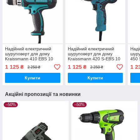
Надійний електричний
Надійний електричний
Наді
шуруповерт для дому
шуруповерт для дому
шур
Kraissmann 410 EBS 10
Kraissmann 420 S-EBS 10
450 
Компактний легкий
Компактний легкий
легк
1 125
1 125
1 2
₴
₴
2 250 ₴
2 250 ₴
шуруповерт
шуруповерт (Знімний
Знім
патрон)
Купити
Купити
Акційні пропозиції та новинки
–50%
–50%