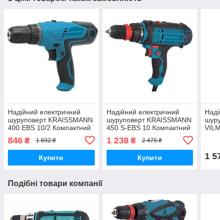
Надійний електричний
Надійний електричний
Наді
шуруповерт KRAISSMANN
шуруповерт KRAISSMANN
шуру
400 EBS 10/2 Компактний
450 S-EBS 10 Компактний
VILM
легкий шуруповерт
легкий шуруповерт (
Дере
846
1 238
₴
₴
1 692 ₴
2 475 ₴
Знімний патрон )
мере
1 5
Купити
Купити
Подібні товари компанії