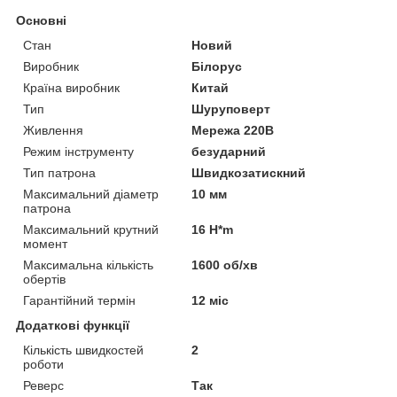
Основні
Стан
Новий
Виробник
Білорус
Країна виробник
Китай
Тип
Шуруповерт
Живлення
Мережа 220В
Режим інструменту
безударний
Тип патрона
Швидкозатискний
Максимальний діаметр
10 мм
патрона
Максимальний крутний
16 H*m
момент
Максимальна кількість
1600 об/хв
обертів
Гарантійний термін
12 міс
Додаткові функції
Кількість швидкостей
2
роботи
Реверс
Так