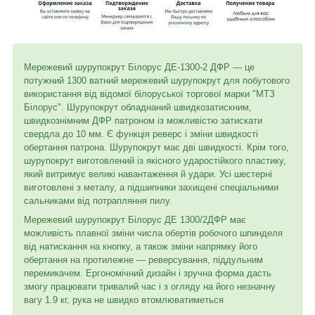
Мережевий шурупокрут Білорус ДЕ-1300-2 ДФР — це
потужний 1300 ватний мережевий шурупокрут для побутового
використання від відомої білоруської торгової марки "МТЗ
Білорус". Шурупокрут обладнаний швидкозатискним,
швидкознімним ДФР патроном із можливістю затискати
свердла до 10 мм. Є функція реверс і зміни швидкості
обертання патрона. Шурупокрут має дві швидкості. Крім того,
шурупокрут виготовлений із якісного ударостійкого пластику,
який витримує великі навантаження й удари. Усі шестерні
виготовлені з металу, а підшипники захищені спеціальними
сальниками від потрапляння пилу.
Мережевий шурупокрут Білорус ДЕ 1300/2ДФР має
можливість плавної зміни числа обертів робочого шпинделя
від натискання на кнопку, а також зміни напрямку його
обертання на протилежне — реверсування, піддульним
перемикачем. Ергономічний дизайн і зручна форма дасть
змогу працювати тривалий час і з огляду на його незначну
вагу 1.9 кг, рука не швидко втомлюватиметься