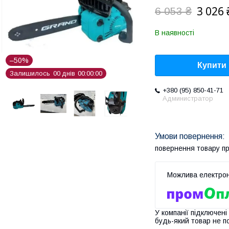
3 026 
6 053 ₴
В наявності
–50%
Купити
Залишилось
0
0
днів
0
0
0
0
0
0
+380 (95) 850-41-71
Администратор
повернення товару п
У компанії підключені
будь-який товар не п