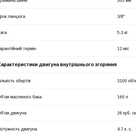
Довжина шини
305 мм
рок ланцюга
3/8"
ага
5.3 кг
арантійний термін
12 міс
Характеристики двигуна внутрішнього згоряння
ількість обертів
3100 об/
б'єм масляного бака
160 л
б'єм двигуна
26 куб. с
отужність двигуна
4.7 к. с.