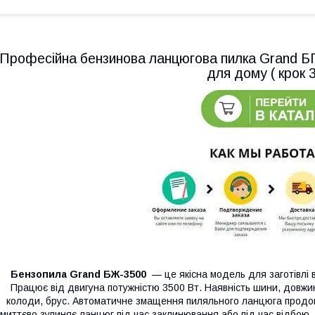
Професійна бензинова ланцюгова пилка Grand БП
для дому ( крок 3
Бензопила Grand БЖ-3500
— це якісна модель для заготівлі в
Працює від двигуна потужністю 3500 Вт. Наявність шини, довжина
колоди, брус. Автоматичне змащення пиляльного ланцюга продовж
миттєво зупиняє ланцюг під час заклинювання або під час відбою.