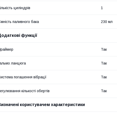
ількість циліндрів
1
мність паливного бака
230 мл
Додаткові функції
Праймер
Так
альмо ланцюга
Так
истема погашення вібрації
Так
егулювання кількості обертів
Так
Визначені користувачем характеристики