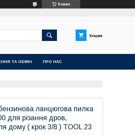
Кошик
Кошик
ННЯ ТА ОБМІН
ПРО НАС
бензинова ланцюгова пилка
0 для різання дров,
я дому ( крок 3/8 ) TOOL 23