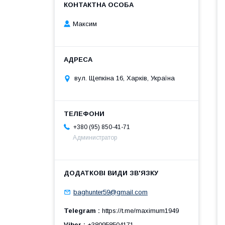
Максим
вул. Щепкіна 16, Харків, Україна
+380 (95) 850-41-71
Администратор
baghunter59@gmail.com
Telegram
https://t.me/maximum1949
Viber
+380958504171