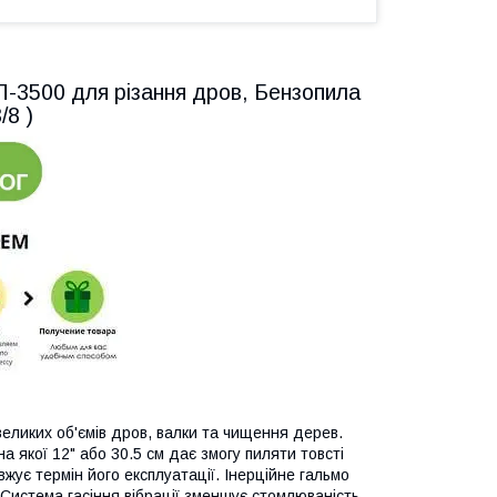
-3500 для різання дров, Бензопила
/8 )
еликих об'ємів дров, валки та чищення дерев.
 якої 12" або 30.5 см дає змогу пиляти товсті
ує термін його експлуатації. Інерційне гальмо
 Система гасіння вібрації зменшує стомлюваність