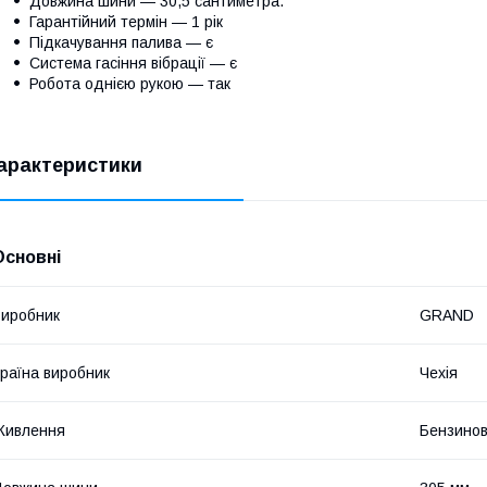
Довжина шини — 30,5 сантиметра.
Гарантійний термін — 1 рік
Підкачування палива — є
Система гасіння вібрації — є
Робота однією рукою — так
арактеристики
Основні
иробник
GRAND
раїна виробник
Чехія
Живлення
Бензинов