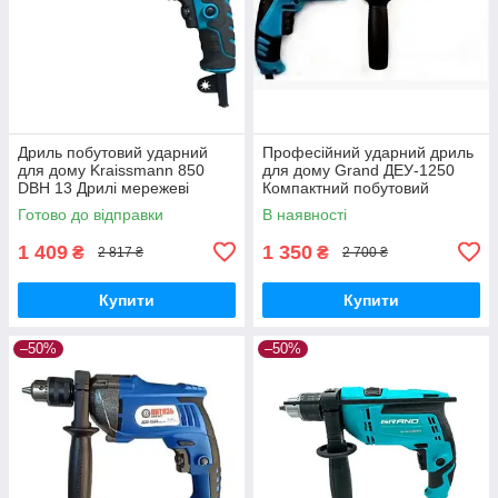
Дриль побутовий ударний
Професійний ударний дриль
для дому Kraissmann 850
для дому Grand ДЕУ-1250
DBH 13 Дрилі мережеві
Компактний побутовий
мережевий дриль ( 1250 Вт )
Готово до відправки
В наявності
TOOL 23
1 409
1 350
₴
₴
2 817 ₴
2 700 ₴
Купити
Купити
–50%
–50%