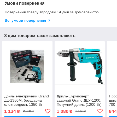
Умови повернення
Повернення товару впродовж 14 днів за домовленістю
Всі умови повернення
З цим товаром також замовляють
Дриль електричний Grand
Дриль-шуруповерт
Про
ДЕ-1350М, безударна
ударний Grand ДЕУ-1200,
дрил
електродриль 1350 Вт
Потужний дриль (1200 Вт)
700-
побу
1 134
1 080
844
₴
₴
2 268 ₴
2 160 ₴
дрил