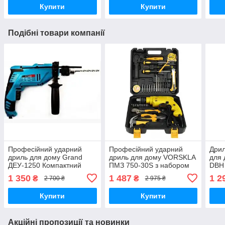
Купити
Купити
Подібні товари компанії
Професійний ударний
Професійний ударний
Дрил
дриль для дому Grand
дриль для дому VORSKLA
для 
ДЕУ-1250 Компактний
ПМЗ 750-30S з набором
DBH 
побутовий мережевий
інструментів (750 Вт)
1 350
1 487
1 2
₴
₴
2 700 ₴
2 975 ₴
дриль ( 1250 Вт ) TOOL 23
Купити
Купити
Акційні пропозиції та новинки