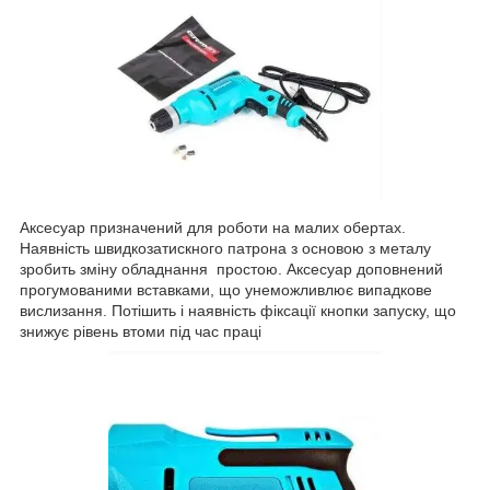
Аксесуар призначений для роботи на малих обертах.
Наявність швидкозатискного патрона з основою з металу
зробить зміну обладнання простою. Аксесуар доповнений
прогумованими вставками, що унеможливлює випадкове
вислизання. Потішить і наявність фіксації кнопки запуску, що
знижує рівень втоми під час праці