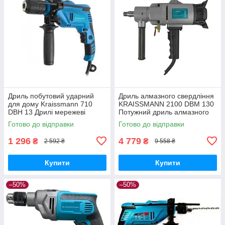
Дриль побутовий ударний
Дриль алмазного свердління
для дому Kraissmann 710
KRAISSMANN 2100 DBM 130
DBH 13 Дрилі мережеві
Потужний дриль алмазного
буріння
Готово до відправки
Готово до відправки
1 296
4 779
₴
₴
2 592 ₴
9 558 ₴
Купити
Купити
–50%
–50%