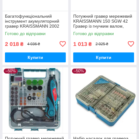
Багатофункціональний
Потужний гравер мережевий
інструмент акумуляторний
KRAISSMANN 150 SGW 42
гравер KRAISSMANN 2002
Гравер із гнучким валом,
AMS 100 C , Граверна
Бормашина гравера (42
Готово до відправки
Готово до відправки
машинка (100 насадок)
насадок)
2 018
1 013
₴
₴
4 036 ₴
2 025 ₴
Купити
Купити
–50%
–50%
Потужний гравер мережевий
Набір насадок для гравера