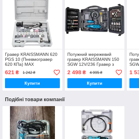
Гравер KRAISSMANN 620
Потужний мережевий
Пот
РGS 10 (Пневмогравер
гравер KRAISSMANN 150
грав
620 КПа) MAX
SGW 12V/236 Гравер з
SGW 
гнучким валом,
вало
621
2 498
1 5
₴
₴
1 242 ₴
4 995 ₴
Бормашина гравер (236
(190
насадок,2в1)
Купити
Купити
Подібні товари компанії