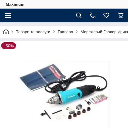
Maximum
Товари та послуги
Гравера
Мережевий Гравер-дриль 
–50%