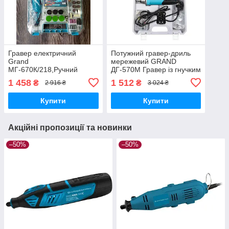
Гравер електричний
Потужний гравер-дриль
Grand
мережевий GRAND
МГ-670К/218,Ручний
ДГ-570М Гравер із гнучким
гравер з гнучким валом
валом (40 насадок, Кейс)
1 458
1 512
₴
₴
2 916 ₴
3 024 ₴
(670 Вт, 218 насадок)
Купити
Купити
Акційні пропозиції та новинки
–50%
–50%