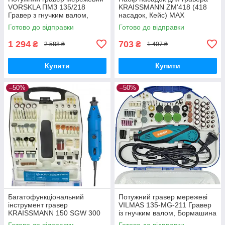
VORSKLA ПМЗ 135/218
KRAISSMANN ZM'418 (418
Гравер з гнучким валом,
насадок, Кейс) MAX
Бормашина гравера (218
Готово до відправки
Готово до відправки
насадок)
1 294
703
₴
₴
2 588 ₴
1 407 ₴
Купити
Купити
–50%
–50%
Багатофункціональний
Потужний гравер мережеві
інструмент гравер
VILMAS 135-MG-211 Гравер
KRAISSMANN 150 SGW 300
із гнучким валом, Бормашина
Граверна машинка, Гравер
гравер (211 насадок)
Готово до відправки
Готово до відправки