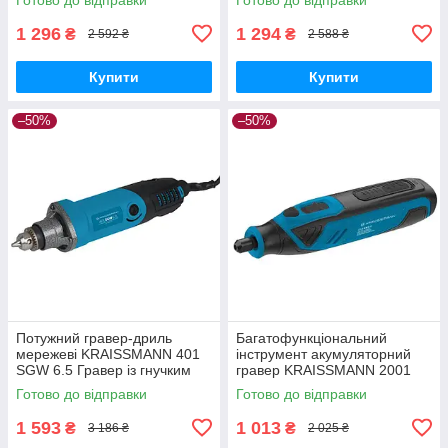
для металу 300 насадок
1 296
1 294
₴
₴
2 592 ₴
2 588 ₴
Купити
Купити
–50%
–50%
Потужний гравер-дриль
Багатофункціональний
мережеві KRAISSMANN 401
інструмент акумуляторний
SGW 6.5 Гравер із гнучким
гравер KRAISSMANN 2001
валом, Бормашина гравера (
AMS 42 , Граверна машинка (
Готово до відправки
Готово до відправки
43 насадки)
42 насадки )
1 593
1 013
₴
₴
3 186 ₴
2 025 ₴