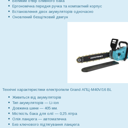
Великий отвір оливного бака
Ергономічна передня ручка та компактний корпус
Встановлення двох акумуляторів одночасно
Оновлений безщітковий двигун
Технічні характеристики електропили Grand АПЦ-M40V/16 BL
Живиться від акумуляторів
Тип акумуляторів — Li-ion
Довжина шини — 405 мм.
Місткість бака для олії — 0,25 літра
Олія ланцюга — автоматична
Без ключового підтягування ланцюга