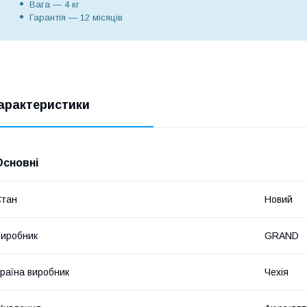
Вага — 4 кг
Гарантія — 12 місяців
арактеристики
Основні
Стан
Новий
иробник
GRAND
раїна виробник
Чехія