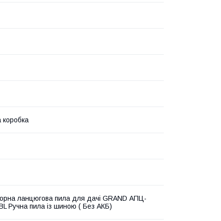
 коробка
орна ланцюгова пила для дачі GRAND АПЦ-
BL Ручна пила із шиною ( Без АКБ)