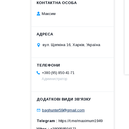
Максим
вул. Щепкіна 16, Харків, Україна
+380 (95) 850-41-71
Администратор
baghunter59@gmail.com
Telegram
https://t.me/maximum1949
Viber
+380958504171