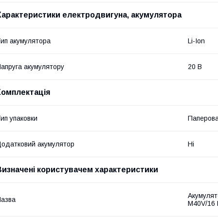
Характеристики електродвигуна, акумулятора
ип акумулятора
Li-Ion
апруга акумулятору
20 В
Комплектація
ип упаковки
Паперова
одатковий акумулятор
Ні
Визначені користувачем характеристики
Акумулят
азва
M40V/16 