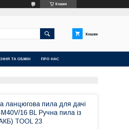
Кошик
Кошик
ННЯ ТА ОБМІН
ПРО НАС
а ланцюгова пила для дачі
40V/16 BL Ручна пила із
 АКБ) TOOL 23