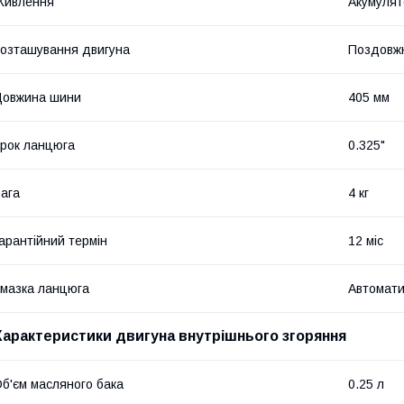
Живлення
Акумулят
озташування двигуна
Поздовж
Довжина шини
405 мм
рок ланцюга
0.325"
ага
4 кг
арантійний термін
12 міс
мазка ланцюга
Автомати
Характеристики двигуна внутрішнього згоряння
б'єм масляного бака
0.25 л