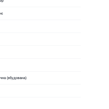
ор
нє
чна (вбудована)