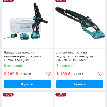
–50%
–50%
Ланцюгова пила на
Ланцюгова пила на
акумуляторах для дому
акумуляторах для дому
GRAND АПЦ-8M/3-2
GRAND АПЦ-6М/2-1
Мініланцюгова пила для дачі
Мініланцюгова пила для дачі
В наявності
В наявності
(2 АКБ, 2 ланцюги)
(1 АКБ, 2 ланцюги)
2 269
1 189
₴
₴
4 538 ₴
2 378 ₴
Купити
Купити
–50%
–50%