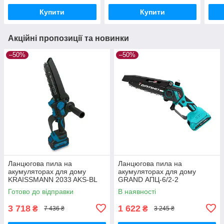
Купити
Купити
Акційні пропозиції та новинки
–50%
–50%
Ланцюгова пила на
Ланцюгова пила на
акумуляторах для дому
акумуляторах для дому
KRAISSMANN 2033 AKS-BL
GRAND АПЦ-6/2-2
20/2 MP Мініцепна пила для
Мініланцюгова пила для дачі
Готово до відправки
В наявності
дачі (2 АКБ, 2 ланцюги)
(2 АКБ)
3 718
1 622
₴
₴
7 436 ₴
3 245 ₴