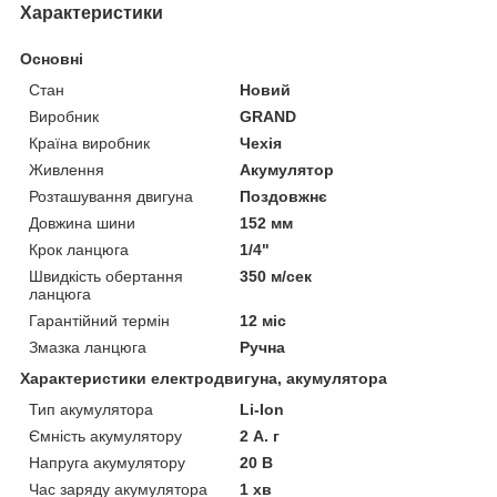
Характеристики
Основні
Стан
Новий
Виробник
GRAND
Країна виробник
Чехія
Живлення
Акумулятор
Розташування двигуна
Поздовжнє
Довжина шини
152 мм
Крок ланцюга
1/4"
Швидкість обертання
350 м/сек
ланцюга
Гарантійний термін
12 міс
Змазка ланцюга
Ручна
Характеристики електродвигуна, акумулятора
Тип акумулятора
Li-Ion
Ємність акумулятору
2 А. г
Напруга акумулятору
20 В
Час заряду акумулятора
1 хв