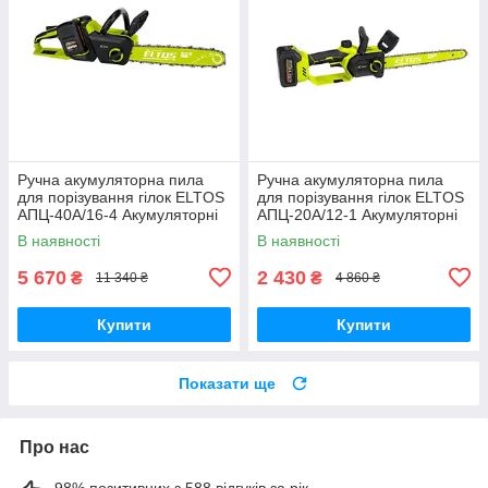
Ручна акумуляторна пила
Ручна акумуляторна пила
для порізування гілок ELTOS
для порізування гілок ELTOS
АПЦ-40А/16-4 Акумуляторні
АПЦ-20А/12-1 Акумуляторні
ланцюгові пили
ланцюгові пили
В наявності
В наявності
5 670
2 430
₴
₴
11 340 ₴
4 860 ₴
Купити
Купити
Показати ще
Про нас
98% позитивних з 588 відгуків за рік