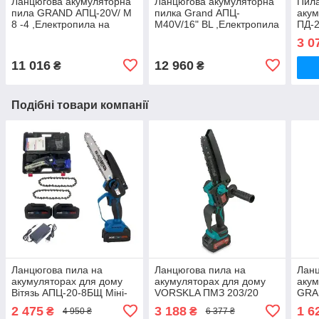
Ланцюгова акумуляторна
Ланцюгова акумуляторна
Пила
пила GRAND АПЦ-20V/ М
пилка Grand АПЦ-
акум
8 -4 ,Електропила на
M40V/16" BL ,Електропила
ПД-2
акумуляторі ( Телескоп, 2
на акумуляторі ( 405 мм, 2
(Без
3 0
АКБ і З,У)
акб)
11 016
12 960
₴
₴
Подібні товари компанії
Ланцюгова пила на
Ланцюгова пила на
Ланц
акумуляторах для дому
акумуляторах для дому
акум
Вітязь АПЦ-20-8БЩ Міні-
VORSKLA ПМЗ 203/20
GRA
цепна пила для дачі (2
Мініланцюгова пила для
Міні
2 475
3 188
1 6
₴
₴
4 950 ₴
6 377 ₴
АКБ, 2 ланцюги)
дачі (1 АКБ, 2 ланцюги)
дачі