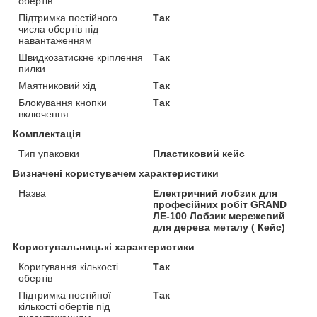
обертів
Підтримка постійного
Так
числа обертів під
навантаженням
Швидкозатискне кріплення
Так
пилки
Маятниковий хід
Так
Блокування кнопки
Так
включення
Комплектація
Тип упаковки
Пластиковий кейс
Визначені користувачем характеристики
Назва
Електричний лобзик для
професійних робіт GRAND
ЛЕ-100 Лобзик мережевий
для дерева металу ( Кейс)
Користувальницькі характеристики
Коригування кількості
Так
обертів
Підтримка постійної
Так
кількості обертів під