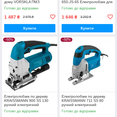
дому VORSKLA ПМЗ
650-JS-65 Електролобзик для
1200/100 Електролобзик для
дерева для дому
Готово до відправки
Готово до відправки
фанери
1 487
1 646
₴
₴
2 975 ₴
3 292 ₴
Купити
Купити
–50%
–50%
Електролобзик по дереву
Електролобзик по дереву
KRAISSMANN 900 SS 130
KRAISSMANN 711 SS 80
ручний електричний
ручний електричний
електролобзик
електролобзик
Готово до відправки
Готово до відправки