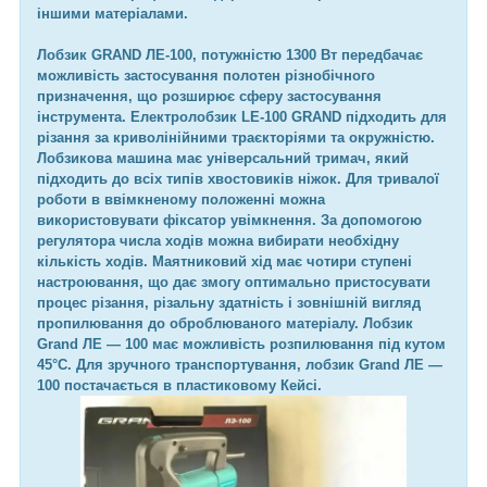
іншими матеріалами.
Лобзик GRAND ЛЕ-100, потужністю 1300 Вт передбачає
можливість застосування полотен різнобічного
призначення, що розширює сферу застосування
інструмента. Електролобзик LE-100 GRAND підходить для
різання за криволінійними траєкторіями та окружністю.
Лобзикова машина має універсальний тримач, який
підходить до всіх типів хвостовиків ніжок. Для тривалої
роботи в ввімкненому положенні можна
використовувати фіксатор увімкнення. За допомогою
регулятора числа ходів можна вибирати необхідну
кількість ходів. Маятниковий хід має чотири ступені
настроювання, що дає змогу оптимально пристосувати
процес різання, різальну здатність і зовнішній вигляд
пропилювання до оброблюваного матеріалу. Лобзик
Grand ЛЕ — 100 має можливість розпилювання під кутом
45°С. Для зручного транспортування, лобзик Grand ЛЕ —
100 постачається в пластиковому Кейсі.