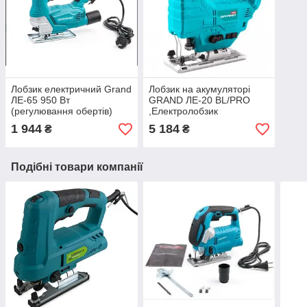
Лобзик електричний Grand
Лобзик на акумуляторі
ЛЕ-65 950 Вт
GRAND ЛЕ-20 BL/PRO
(регулювання обертів)
,Електролобзик
акумуляторний ( Без АКБ
1 944
5 184
₴
₴
та Зарядки )
Подібні товари компанії