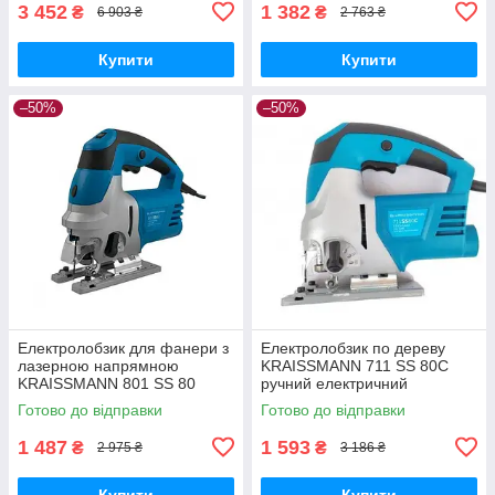
3 452
1 382
₴
₴
6 903 ₴
2 763 ₴
Купити
Купити
–50%
–50%
Електролобзик для фанери з
Електролобзик по дереву
лазерною напрямною
KRAISSMANN 711 SS 80С
KRAISSMANN 801 SS 80
ручний електричний
Ручний мережевий лобзик
електролобзик ( КЕЙС )
Готово до відправки
Готово до відправки
1 487
1 593
₴
₴
2 975 ₴
3 186 ₴
Купити
Купити