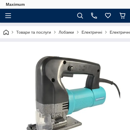
Maximum
Товари та послуги
Лобзики
Електричні
Електричн