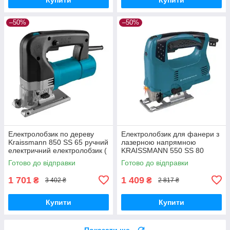
–50%
–50%
Електролобзик по дереву
Електролобзик для фанери з
Kraissmann 850 SS 65 ручний
лазерною напрямною
електричний електролобзик (
KRAISSMANN 550 SS 80
КЕЙС )
Ручний мережевий лобзик
Готово до відправки
Готово до відправки
1 701
1 409
₴
₴
3 402 ₴
2 817 ₴
Купити
Купити
Показати ще