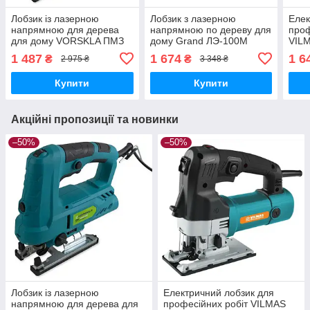
Лобзик із лазерною
Лобзик з лазерною
Елек
напрямною для дерева
напрямною по дереву для
проф
для дому VORSKLA ПМЗ
дому Grand ЛЭ-100М
VILM
1200/100 Електролобзик
Електролобзик для
Елек
1 487
1 674
1 6
₴
₴
2 975 ₴
3 348 ₴
для фанери
фанери (1150 Вт) TOOL
для 
23
Купити
Купити
Акційні пропозиції та новинки
–50%
–50%
Лобзик із лазерною
Електричний лобзик для
напрямною для дерева для
професійних робіт VILMAS