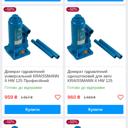
–50%
–50%
Домкрат гідравлічний
Домкрат гідравлічний
універсальний KRAISSMANN
одноштоковий для авто
4 HW 125 Професійний
KRAISSMANN 4 HW 125
пляшковий домкрат 4 т
Автодомкрат Домкрати
Готово до відправки
Готово до відправки
гідравлічні 4 т
959
960
₴
₴
1 917 ₴
1 919 ₴
Купити
Купити
–50%
–50%