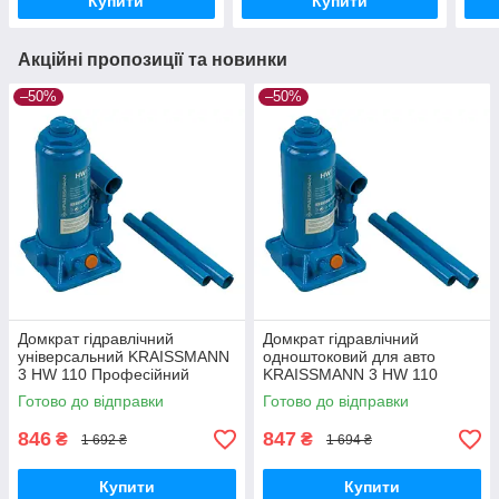
Купити
Купити
Акційні пропозиції та новинки
–50%
–50%
Домкрат гідравлічний
Домкрат гідравлічний
універсальний KRAISSMANN
одноштоковий для авто
3 HW 110 Професійний
KRAISSMANN 3 HW 110
пляшковий домкрат 3т
Автодомкрат Домкрати
Готово до відправки
Готово до відправки
гідравлічні 3 т
846
847
₴
₴
1 692 ₴
1 694 ₴
Купити
Купити