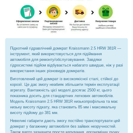
Підкотний гідравлічний домкрат Kraissmann 2.5 HRW 381R —
інструмент, який використовується для підіймання
автомобіля для ремонту/обслуговування. Завдяки
гідросистемі підйом відбувається набагато швидше, ніж у разі
використання інших різновидів домкратів.
Виготовлений цей домкрат із високоякісної сталі, стійкої до
корозії. Це дає змогу неабияк збільшити термін експлуатації
агрегату. Вантажність цієї моделі досягає 2500 кг, цього
показника досить для стандартних легкових автомобілів.
Модель Kraissmann 2.5 HRW 381R низькопрофільна та має
низьку висоту підкату, яка становить 85 мм і максимальну
висоту підйому до 381 мм.
Невеликі габарити дають змогу постійно транспортувати цей
домкрат у багажнику автомобіля без зайвих незручностей.
Також варто зазначити просте керування, ергономічну ручку