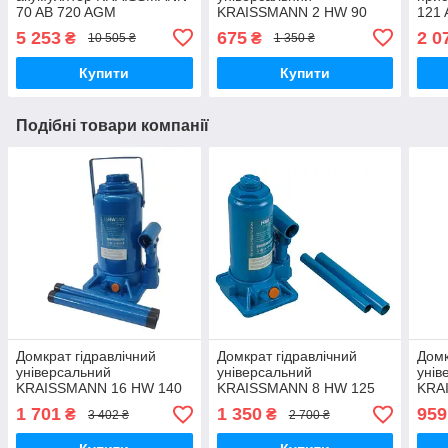
70 AB 720 AGM
KRAISSMANN 2 HW 90
121 
Акумулятори для легкових
Професійний пляшковий
заря
5 253
675
2 0
₴
₴
10 505 ₴
1 350 ₴
авто 720 А
домкрат 2 т
Купити
Купити
Подібні товари компанії
Домкрат гідравлічний
Домкрат гідравлічний
Домк
універсальний
універсальний
унів
KRAISSMANN 16 HW 140
KRAISSMANN 8 HW 125
KRA
Професійний пляшковий
Професійний пляшковий
Про
1 701
1 350
959
₴
₴
3 402 ₴
2 700 ₴
домкрат 16т
домкрат 8т
домк