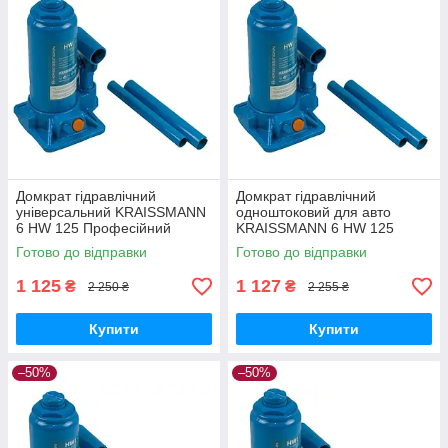
Домкрат гідравлічний
Домкрат гідравлічний
універсальний KRAISSMANN
одноштоковий для авто
6 HW 125 Професійний
KRAISSMANN 6 HW 125
пляшковий домкрат 6т
Автобудкрат Домкрати
Готово до відправки
Готово до відправки
гідравлічні 6 т
1 125
1 127
₴
₴
2 250 ₴
2 255 ₴
Купити
Купити
–50%
–50%