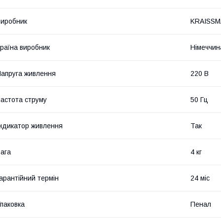
иробник
KRAISS
раїна виробник
Німеччин
апруга живлення
220 В
астота струму
50 Гц
ндикатор живлення
Так
ага
4 кг
арантійний термін
24 міс
паковка
Пенал