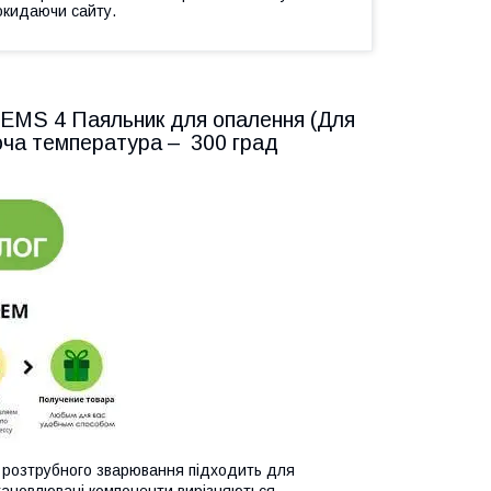
окидаючи сайту.
 EMS 4 Паяльник для опалення (Для
а температура – ​​ 300 град
 розтрубного зварювання підходить для
становлювані компоненти вирізняються