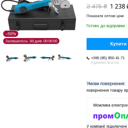
1 238 
2 475 ₴
Показати оптові ціни
Готово до відправки
–50%
Залишилось
0
0
днів
0
0
0
0
0
0
Купити
+380 (95) 850-41-71
Администратор
повернення товару п
У компанії підключені