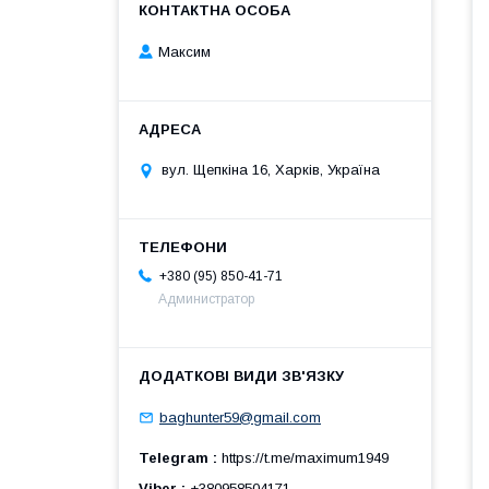
Максим
вул. Щепкіна 16, Харків, Україна
+380 (95) 850-41-71
Администратор
baghunter59@gmail.com
Telegram
https://t.me/maximum1949
Viber
+380958504171