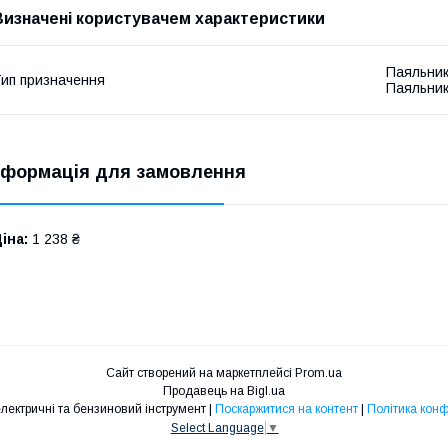
Визначені користувачем характеристики
Паяльник
ип призначення
Паяльник
нформація для замовлення
іна:
1 238 ₴
Сайт створений на маркетплейсі
Prom.ua
Продавець на Bigl.ua
Maximum - електричні та бензиновий інструмент |
Поскаржитися на контент
|
Політика конф
Select Language
▼