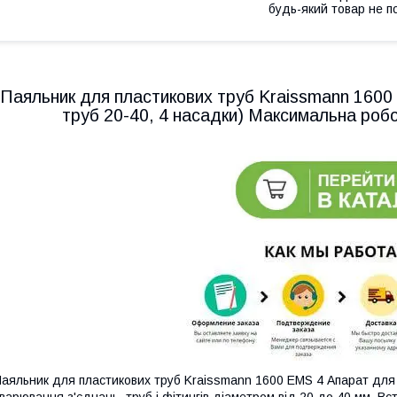
будь-який товар не п
Паяльник для пластикових труб Kraissmann 1600
труб 20-40, 4 насадки) Максимальна робоч
аяльник для пластикових труб Kraissmann 1600 EMS 4 Апарат для
варювання з'єднань, труб і фітингів діаметром від 20 до 40 мм. В