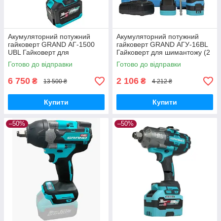
Акумуляторний потужний
Акумуляторний потужний
гайковерт GRAND АГ-1500
гайковерт GRAND АГУ-16BL
UBL Гайковерт для
Гайковерт для шимантожу (2
шимантожу (2 акб, кейс)
акб, кейс)
Готово до відправки
Готово до відправки
6 750
2 106
₴
₴
13 500 ₴
4 212 ₴
Купити
Купити
–50%
–50%