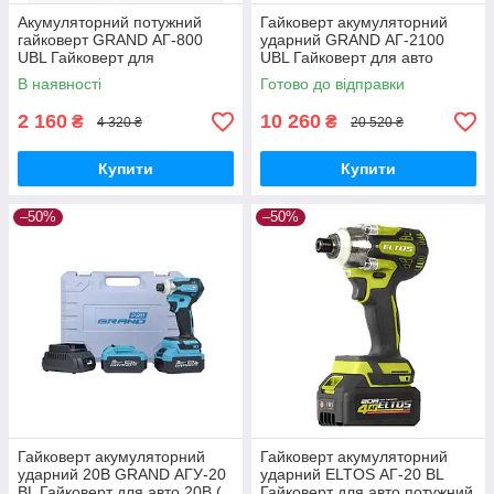
Акумуляторний потужний
Гайковерт акумуляторний
гайковерт GRAND АГ-800
ударний GRAND АГ-2100
UBL Гайковерт для
UBL Гайковерт для авто
шимантожу ( Без акб і
потужний (2 АКБ)
В наявності
Готово до відправки
зарядки)
2 160
10 260
₴
₴
4 320 ₴
20 520 ₴
Купити
Купити
–50%
–50%
Гайковерт акумуляторний
Гайковерт акумуляторний
ударний 20В GRAND АГУ-20
ударний ELTOS АГ-20 BL
BL Гайковерт для авто 20В (
Гайковерт для авто потужний