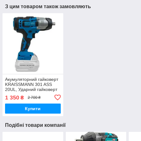
З цим товаром також замовляють
Акумуляторний гайковерт
KRAISSMANN 301 ASS
20UL, Ударний гайковерт
20 В ( Без АКБ і Зарядки)
1 350
₴
2 700 ₴
MAX
Купити
Подібні товари компанії