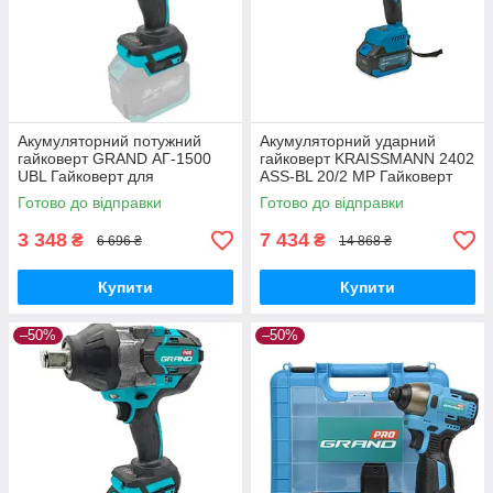
Акумуляторний потужний
Акумуляторний ударний
гайковерт GRAND АГ-1500
гайковерт KRAISSMANN 2402
UBL Гайковерт для
ASS-BL 20/2 MP Гайковерт
шимантожу ( Без акб)
для шимантожа (2 АКБ і
Готово до відправки
Готово до відправки
Заряджання)
3 348
7 434
₴
₴
6 696 ₴
14 868 ₴
Купити
Купити
–50%
–50%