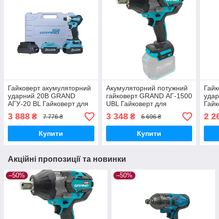
Гайковерт акумуляторний
Акумуляторний потужний
Гайк
ударний 20В GRAND
гайковерт GRAND АГ-1500
удар
АГУ-20 BL Гайковерт для
UBL Гайковерт для
Гайк
авто 20В ( 2 АКБ ) TOOL
шимантожу ( Без акб)
поту
3 888
3 348
2 2
₴
₴
7 776 ₴
6 696 ₴
23
Купити
Купити
Акційні пропозиції та новинки
–50%
–50%