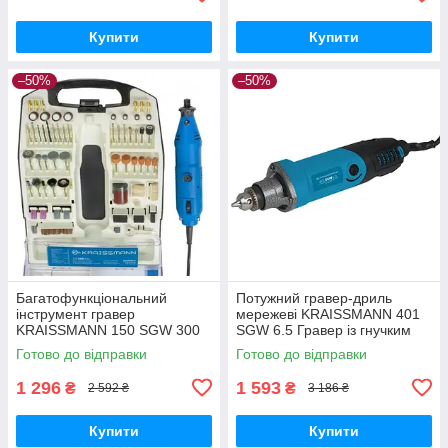
Купити
Купити
–50%
–50%
Багатофункціональний
Потужний гравер-дриль
інструмент гравер
мережеві KRAISSMANN 401
KRAISSMANN 150 SGW 300
SGW 6.5 Гравер із гнучким
Граверна машинка, Гравер
валом, Бормашина гравера (
Готово до відправки
Готово до відправки
для металу 300 насадок
43 насадки)
1 296
1 593
₴
₴
2 592 ₴
3 186 ₴
Купити
Купити