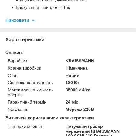
Блокування шпинделя: Так
Приховати
Характеристики
Основні
Виробник
KRAISSMANN
Країна виробник
Німеччина
Стан
Новий
Споживана потужність
180 Вт
Максимальна кількість
35000 об/хв
обертів
Гарантійний термін
24 міс
Живлення
Мережа 220В
Визначені користувачем характеристики
Тип призначення
Потужний гравер
мережевий KRAISSMANN
180 SGW 219 Гравер з