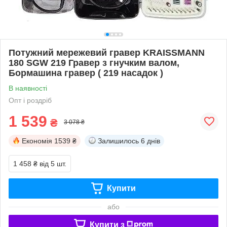
Потужний мережевий гравер KRAISSMANN
180 SGW 219 Гравер з гнучким валом,
Бормашина гравер ( 219 насадок )
В наявності
Опт і роздріб
1 539
₴
3 078 ₴
Економія
1539 ₴
Залишилось
6 днів
1 458 ₴
від 5 шт.
Купити
або
Купити з