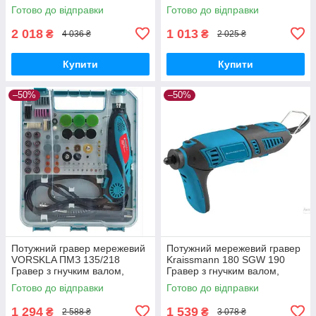
AMS 100 C , Граверна
Бормашина гравера (42
Готово до відправки
Готово до відправки
машинка (100 насадок)
насадок)
2 018
1 013
₴
₴
4 036 ₴
2 025 ₴
Купити
Купити
–50%
–50%
Потужний гравер мережевий
Потужний мережевий гравер
VORSKLA ПМЗ 135/218
Kraissmann 180 SGW 190
Гравер з гнучким валом,
Гравер з гнучким валом,
Бормашина гравера (218
Бормашина гравер (190
Готово до відправки
Готово до відправки
насадок)
насадок)
1 294
1 539
₴
₴
2 588 ₴
3 078 ₴