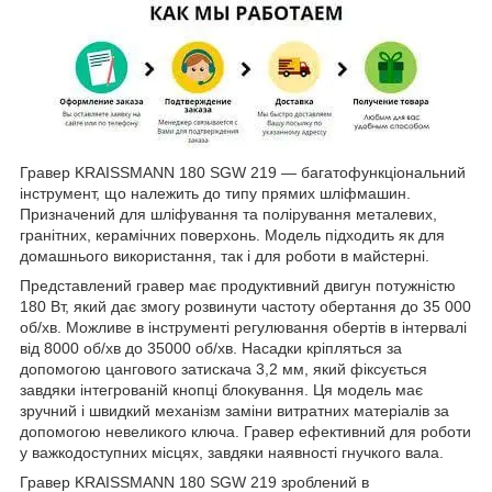
Гравер KRAISSMANN 180 SGW 219 — багатофункціональний
інструмент, що належить до типу прямих шліфмашин.
Призначений для шліфування та полірування металевих,
гранітних, керамічних поверхонь. Модель підходить як для
домашнього використання, так і для роботи в майстерні.
Представлений гравер має продуктивний двигун потужністю
180 Вт, який дає змогу розвинути частоту обертання до 35 000
об/хв. Можливе в інструменті регулювання обертів в інтервалі
від 8000 об/хв до 35000 об/хв. Насадки кріпляться за
допомогою цангового затискача 3,2 мм, який фіксується
завдяки інтегрованій кнопці блокування. Ця модель має
зручний і швидкий механізм заміни витратних матеріалів за
допомогою невеликого ключа. Гравер ефективний для роботи
у важкодоступних місцях, завдяки наявності гнучкого вала.
Гравер KRAISSMANN 180 SGW 219 зроблений в