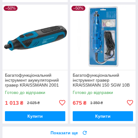
–50%
–50%
Багатофункціональний
Багатофункціональний
інструмент акумуляторний
інструмент гравер
гравер KRAISSMANN 2001
KRAISSMANN 150 SGW 10B
AMS 42 , Граверна машинка (
Граверна машинка, Гравер
Готово до відправки
Готово до відправки
42 насадки )
для металу 10 насадок
1 013
675
₴
₴
2 025 ₴
1 350 ₴
Купити
Купити
Показати ще