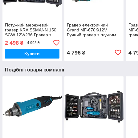
Потужний мережевий
Гравер електричний
Грав
гравер KRAISSMANN 150
Grand МГ-670К/12V
МГ-6
SGW 12V/236 Гравер з
Ручний гравер з гнучким
грав
гнучким валом,
валом (670 Вт, 236
обор
2 498
₴
4 995 ₴
Бормашина гравер (236
насадок)
наса
насадок,2в1)
4 796
4 7
₴
Купити
Подібні товари компанії