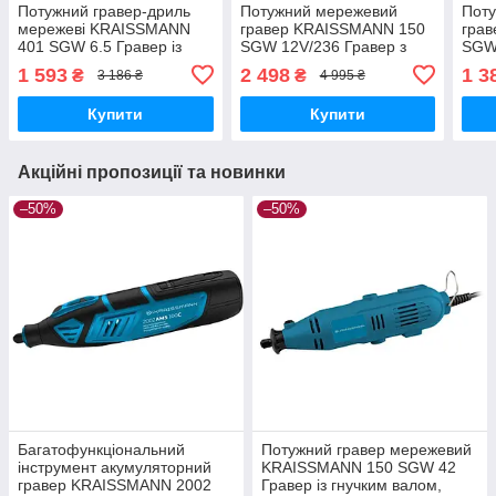
Потужний гравер-дриль
Потужний мережевий
Пот
мережеві KRAISSMANN
гравер KRAISSMANN 150
гра
401 SGW 6.5 Гравер із
SGW 12V/236 Гравер з
SGW 
гнучким валом,
гнучким валом,
вало
1 593
2 498
1 3
₴
₴
3 186 ₴
4 995 ₴
Бормашина гравера ( 43
Бормашина гравер (236
(210
насадки)
насадок,2в1)
Купити
Купити
Акційні пропозиції та новинки
–50%
–50%
Багатофункціональний
Потужний гравер мережевий
інструмент акумуляторний
KRAISSMANN 150 SGW 42
гравер KRAISSMANN 2002
Гравер із гнучким валом,