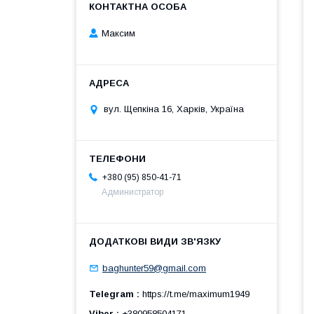
Максим
вул. Щепкіна 16, Харків, Україна
+380 (95) 850-41-71
Администратор
baghunter59@gmail.com
Telegram
https://t.me/maximum1949
Viber
+380958504171