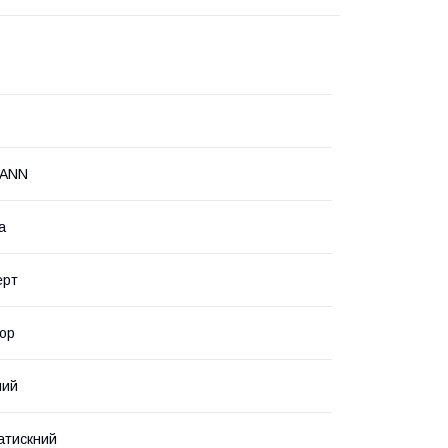
MANN
а
ерт
ор
ний
атискний