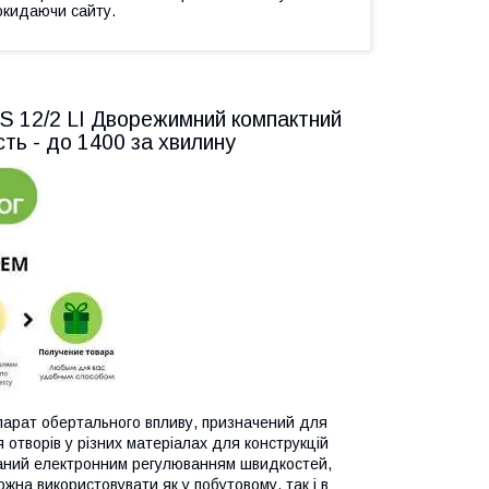
окидаючи сайту.
 12/2 LI Дворежимний компактний
ть - до 1400 за хвилину
парат обертального впливу, призначений для
 отворів у різних матеріалах для конструкцій
днаний електронним регулюванням швидкостей,
на використовувати як у побутовому, так і в