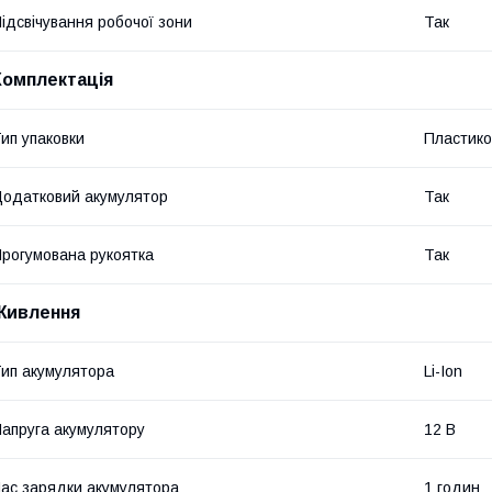
ідсвічування робочої зони
Так
Комплектація
ип упаковки
Пластико
одатковий акумулятор
Так
рогумована рукоятка
Так
Живлення
ип акумулятора
Li-Ion
апруга акумулятору
12 В
ас зарядки акумулятора
1 годин