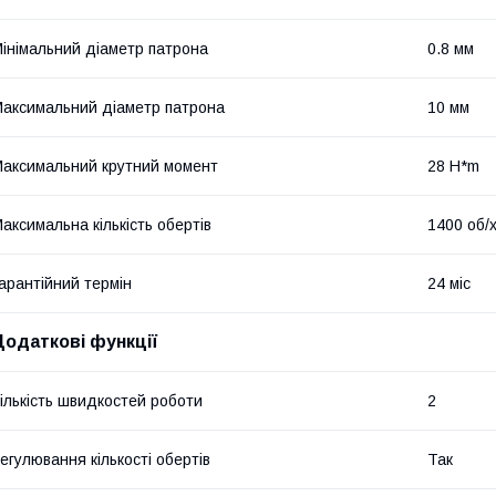
інімальний діаметр патрона
0.8 мм
аксимальний діаметр патрона
10 мм
аксимальний крутний момент
28 H*m
аксимальна кількість обертів
1400 об/
арантійний термін
24 міс
Додаткові функції
ількість швидкостей роботи
2
егулювання кількості обертів
Так