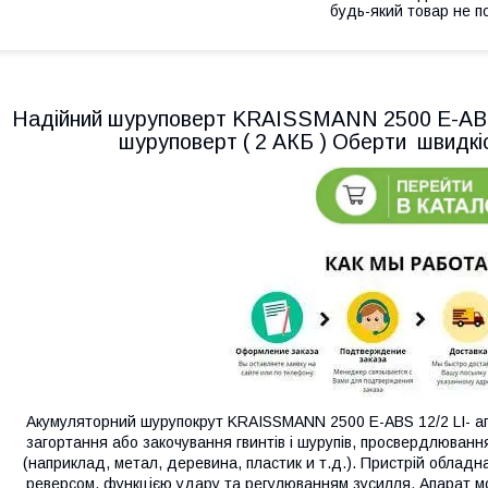
будь-який товар не п
Надійний шуруповерт KRAISSMANN 2500 E-ABS
шуруповерт ( 2 АКБ ) Оберти швидкіс
Акумуляторний шурупокрут KRAISSMANN 2500 E-ABS 12/2 LI- а
загортання або закочування гвинтів і шурупів, просвердлювання
(наприклад, метал, деревина, пластик и т.д.). Пристрій обла
реверсом, функцією удару та регулюванням зусилля. Апарат мож