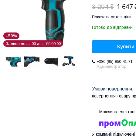
1 647 
3 294 ₴
Показати оптові ціни
Готово до відправки
–50%
Залишилось
0
0
днів
0
0
0
0
0
0
Купити
+380 (95) 850-41-71
Администратор
повернення товару п
У компанії підключені