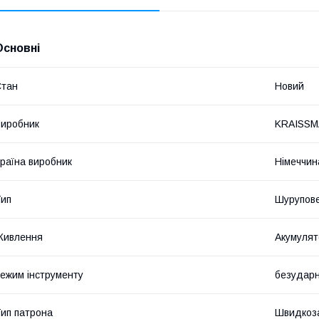
Основні
Стан
Новий
иробник
KRAISS
раїна виробник
Німеччин
ип
Шурупов
Живлення
Акумулят
ежим інструменту
безудар
ип патрона
Швидкоз