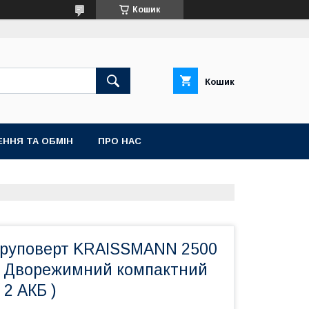
Кошик
Кошик
ННЯ ТА ОБМІН
ПРО НАС
руповерт KRAISSMANN 2500
LI Дворежимний компактний
 2 АКБ )