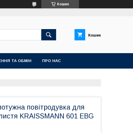
Кошик
Кошик
ННЯ ТА ОБМІН
ПРО НАС
потужна повітродувка для
листя KRAISSMANN 601 EBG