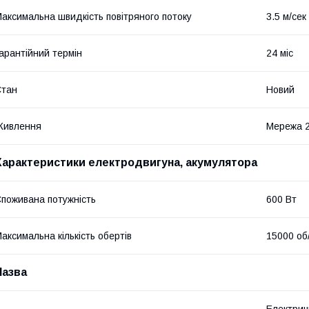
аксимальна швидкість повітряного потоку
3.5 м/сек
арантійний термін
24 міс
Стан
Новий
Живлення
Мережа 
Характеристики електродвигуна, акумулятора
поживана потужність
600 Вт
аксимальна кількість обертів
15000 об
Назва