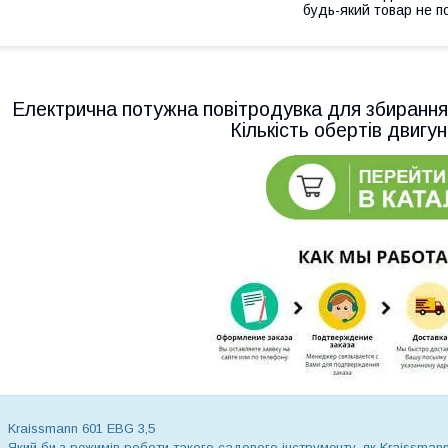
будь-який товар не п
Електрична потужна повітродувка для збиран
Кількість обертів двигу
Kraissmann 601 EBG 3,5
Який би з режимів роботи такого садового інструменту, як Kraissman