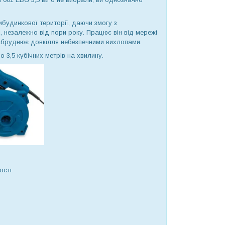
будинкової території, даючи змогу з
і, незалежно від пори року. Працює він від мережі
 забруднює довкілля небезпечними вихлопами.
 3,5 кубічних метрів на хвилину.
сті.