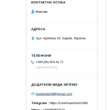
Максим
вул. Щепкіна 16, Харків, Україна
+380 (95) 850-41-71
Администратор
baghunter59@gmail.com
Telegram
https://t.me/maximum1949
Viber
+380958504171