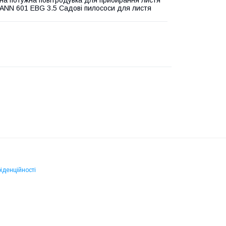
на потужна повітродувка для прибирання листя
NN 601 EBG 3.5 Садові пилососи для листя
іденційності