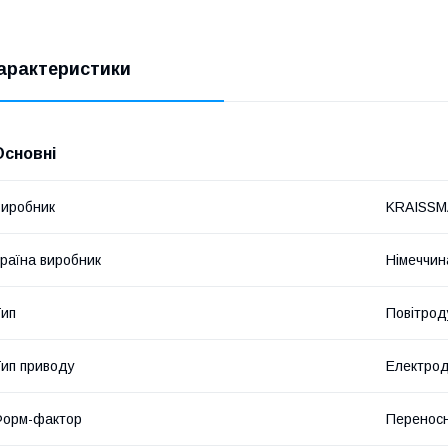
арактеристики
Основні
иробник
KRAISS
раїна виробник
Німеччин
ип
Повітрод
ип приводу
Електрод
Форм-фактор
Перенос