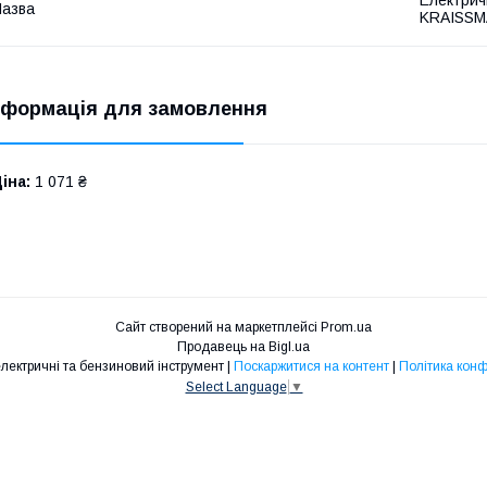
Електрич
азва
KRAISSMA
нформація для замовлення
іна:
1 071 ₴
Сайт створений на маркетплейсі
Prom.ua
Продавець на Bigl.ua
Maximum - електричні та бензиновий інструмент |
Поскаржитися на контент
|
Політика конф
Select Language
▼