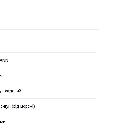
MANN
а
ув садовий
вигун (від мережі)
ний