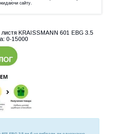
окидаючи сайту.
ня листя KRAISSMANN 601 EBG 3.5
на: 0-15000
n 601 EBG 3,5 ви б не вибрали, ви однозначно