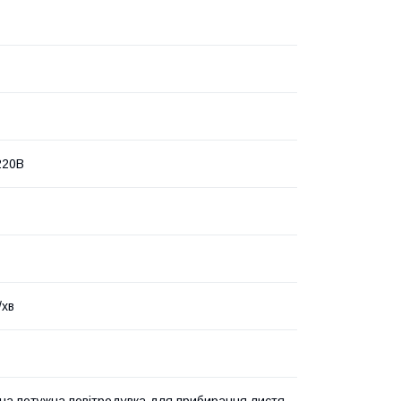
220В
/хв