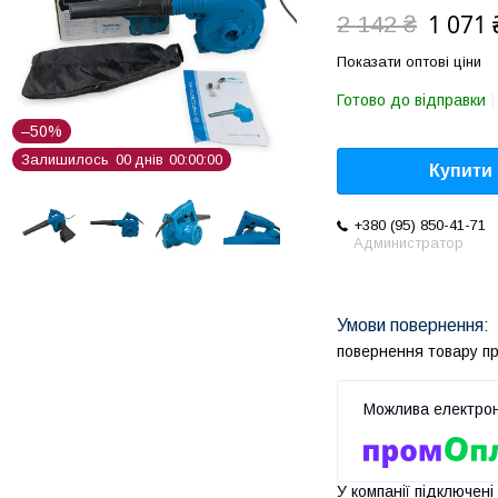
1 071 
2 142 ₴
Показати оптові ціни
Готово до відправки
–50%
Залишилось
0
0
днів
0
0
0
0
0
0
Купити
+380 (95) 850-41-71
Администратор
повернення товару п
У компанії підключені