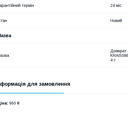
арантійний термін
24 міс
Стан
Новий
Назва
Домкрат 
азва
KRAISSMA
4 т
нформація для замовлення
іна:
960 ₴