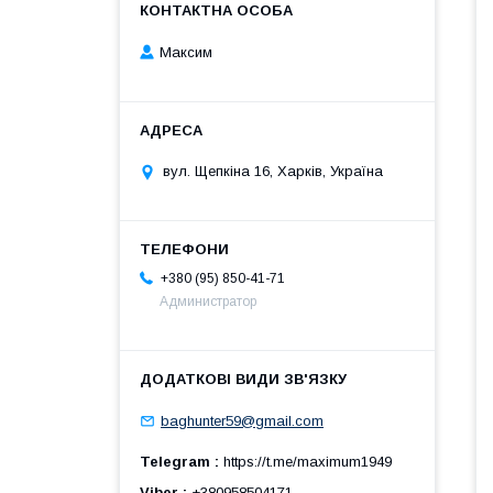
Максим
вул. Щепкіна 16, Харків, Україна
+380 (95) 850-41-71
Администратор
baghunter59@gmail.com
Telegram
https://t.me/maximum1949
Viber
+380958504171