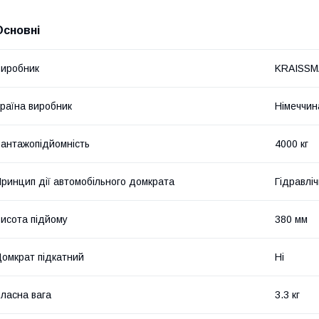
Основні
иробник
KRAISS
раїна виробник
Німеччин
антажопідйомність
4000 кг
ринцип дії автомобільного домкрата
Гідравлі
исота підйому
380 мм
омкрат підкатний
Ні
ласна вага
3.3 кг