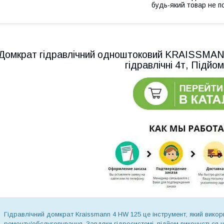
будь-який товар не п
Домкрат гідравлічний одноштоковий KRAISSMA
гідравлічні 4т, Підйо
Гідравлічний домкрат Kraissmann 4 HW 125 це інструмент, який вико
ремонту/обслуговування. Завдяки гідросистемі, підйом виконується 