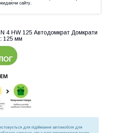
окидаючи сайту.
NN 4 HW 125 Автодомкрат Домкрати
м: 125 мм
ристовується для підіймання автомобіля для
набагато швидше, ніж у разі використання інших