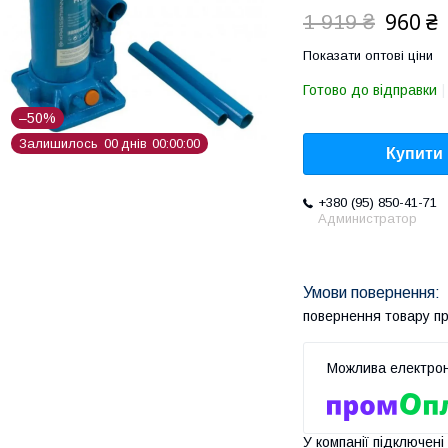
960 ₴
1 919 ₴
Показати оптові ціни
Готово до відправки
–50%
Залишилось
0
0
днів
0
0
0
0
0
0
Купити
+380 (95) 850-41-71
Администратор
повернення товару п
У компанії підключені