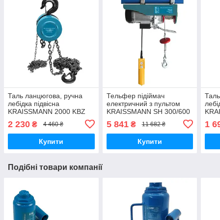
Таль ланцюгова, ручна
Тельфер підіймач
Таль
лебідка підвісна
електричний з пультом
лебі
KRAISSMANN 2000 KBZ
KRAISSMANN SH 300/600
KRA
3.0 Механічна таль 2000
( 1200 Вт)
3.0 
2 230
5 841
1 6
₴
₴
4 460 ₴
11 682 ₴
кг
тонн
Купити
Купити
Подібні товари компанії