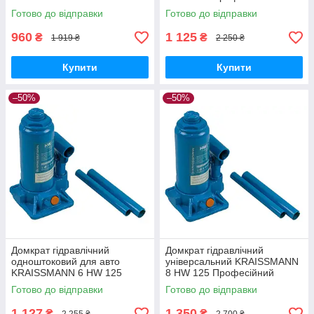
Автодомкрат Домкрати
пляшковий домкрат 6т
Готово до відправки
Готово до відправки
гідравлічні 4 т
960
1 125
₴
₴
1 919 ₴
2 250 ₴
Купити
Купити
–50%
–50%
Домкрат гідравлічний
Домкрат гідравлічний
одноштоковий для авто
універсальний KRAISSMANN
KRAISSMANN 6 HW 125
8 HW 125 Професійний
Автобудкрат Домкрати
пляшковий домкрат 8т
Готово до відправки
Готово до відправки
гідравлічні 6 т
1 127
1 350
₴
₴
2 255 ₴
2 700 ₴