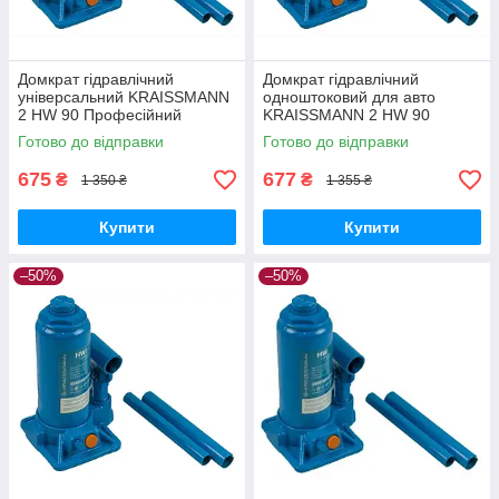
Домкрат гідравлічний
Домкрат гідравлічний
універсальний KRAISSMANN
одноштоковий для авто
2 HW 90 Професійний
KRAISSMANN 2 HW 90
пляшковий домкрат 2 т
Автобудкрат Домкрати
Готово до відправки
Готово до відправки
гідравлічні 2 т
675
677
₴
₴
1 350 ₴
1 355 ₴
Купити
Купити
–50%
–50%