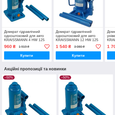
Домкрат гідравлічний
Домкрат гідравлічний
Домк
одноштоковий для авто
одноштоковий для авто
унів
KRAISSMANN 4 HW 125
KRAISSMANN 12 HW 125
KRA
Автодомкрат Домкрати
Автодомкрат Домкрати
Про
960
1 540
1 7
₴
₴
1 919 ₴
3 080 ₴
гідравлічні 4 т
гідравлічні 12 т
домк
Купити
Купити
Акційні пропозиції та новинки
–50%
–50%