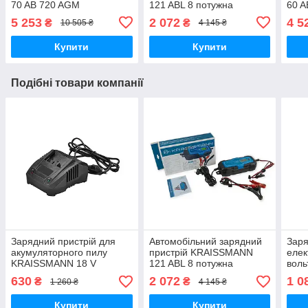
70 AB 720 AGM
121 ABL 8 потужна
60 
Акумулятори для легкових
зарядка для акб 12v
Акум
5 253
2 072
4 5
₴
₴
10 505 ₴
4 145 ₴
авто 720 А
авто
Купити
Купити
Подібні товари компанії
Зарядний пристрій для
Автомобільний зарядний
Заря
акумуляторного пилу
пристрій KRAISSMANN
елек
KRAISSMANN 18 V
121 ABL 8 потужна
воль
зарядка для акб 12v
630
2 072
1 0
₴
₴
1 260 ₴
4 145 ₴
Купити
Купити