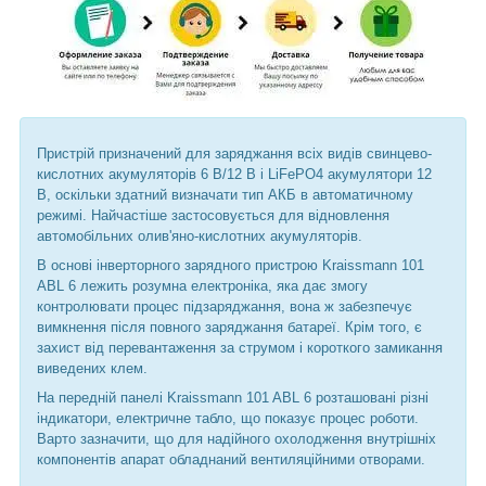
Пристрій призначений для заряджання всіх видів свинцево-
кислотних акумуляторів 6 В/12 В і LiFePO4 акумулятори 12
В, оскільки здатний визначати тип АКБ в автоматичному
режимі. Найчастіше застосовується для відновлення
автомобільних олив'яно-кислотних акумуляторів.
В основі інверторного зарядного пристрою Kraissmann 101
ABL 6 лежить розумна електроніка, яка дає змогу
контролювати процес підзаряджання, вона ж забезпечує
вимкнення після повного заряджання батареї. Крім того, є
захист від перевантаження за струмом і короткого замикання
виведених клем.
На передній панелі Kraissmann 101 ABL 6 розташовані різні
індикатори, електричне табло, що показує процес роботи.
Варто зазначити, що для надійного охолодження внутрішніх
компонентів апарат обладнаний вентиляційними отворами.