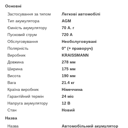
Основні
Застосування за типом
Легкові автомобілі
Тип акумулятора
AGM
Ємність акумулятору
70 А. г
Пусковий струм
720 А
Обслуговування
Необслуговувані
Полярність
0" (+ праворуч)
Виробник
KRAISSMANN
Довжина
278 мм
Ширина
175 мм
Висота
190 мм
Вага
21.4 кг
Країна виробник
Німеччина
Гарантійний термін
24 міс
Напруга акумулятору
12 В
Стан
Новий
Назва
Назва
Автомобільний акумулятор