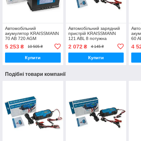
Автомобільний
Автомобільний зарядний
Авто
акумулятор KRAISSMANN
пристрій KRAISSMANN
аку
70 AB 720 AGM
121 ABL 8 потужна
60 
Акумулятори для легкових
зарядка для акб 12v
Акум
5 253
2 072
4 5
₴
₴
10 505 ₴
4 145 ₴
авто 720 А
авто
Купити
Купити
Подібні товари компанії