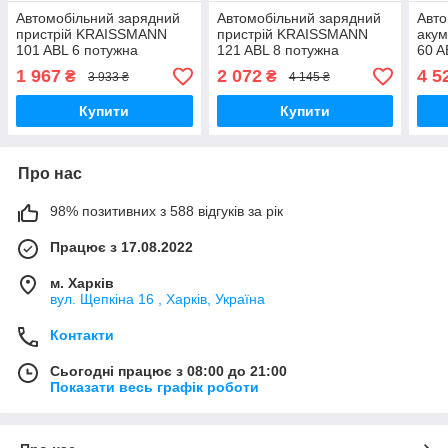
Автомобільний зарядний
Автомобільний зарядний
Авто
пристрій KRAISSMANN
пристрій KRAISSMANN
аку
101 ABL 6 потужна
121 ABL 8 потужна
60 
зарядка для акб 12v
зарядка для акб 12v
Акум
1 967
2 072
4 5
₴
₴
3 933 ₴
4 145 ₴
авто
Купити
Купити
Про нас
98% позитивних з 588 відгуків за рік
Працює з 17.08.2022
м. Харків
вул. Щепкіна 16 , Харків, Україна
Контакти
Сьогодні працює з 08:00 до 21:00
Показати весь графік роботи