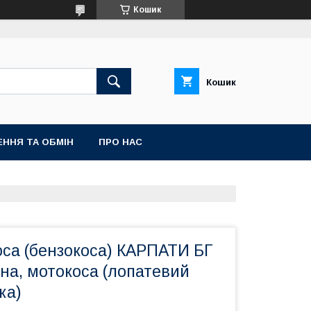
Кошик
Кошик
ННЯ ТА ОБМІН
ПРО НАС
оса (бензокоса) КАРПАТИ БГ
тна, мотокоса (лопатевий
ка)