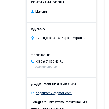
Максим
вул. Щепкіна 16, Харків, Україна
+380 (95) 850-41-71
Администратор
baghunter59@gmail.com
Telegram
https://t.me/maximum1949
Viber
+380958504171