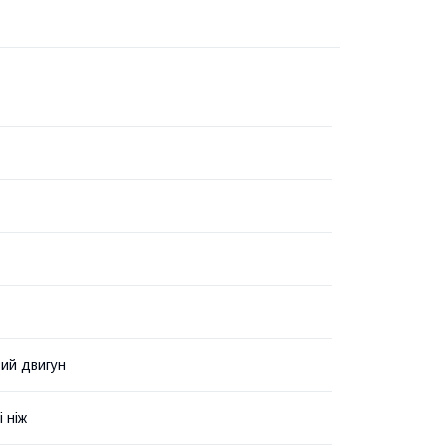
ий двигун
і ніж