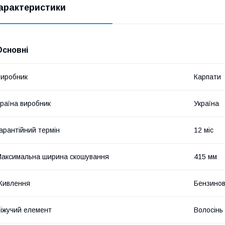
арактеристики
Основні
иробник
Карпати
раїна виробник
Україна
арантійний термін
12 міс
аксимальна ширина скошування
415 мм
Живлення
Бензинов
іжучий елемент
Волосінь 