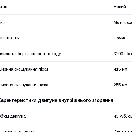
Стан
Новий
ип
Мотокос
ип штанги
Пряма
ількість обертів холостого ходу
3200 об/
ирина скошування ліски
415 мм
ирина скошування ножа
255 мм
Характеристики двигуна внутрішнього згоряння
б'єм двигуна
43 куб. с
актность двигуна
Двотакт