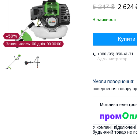
2 624 
5 247 ₴
В наявності
–50%
Купити
Залишилось
0
0
днів
0
0
0
0
0
0
+380 (95) 850-41-71
Администратор
повернення товару п
У компанії підключені
будь-який товар не п