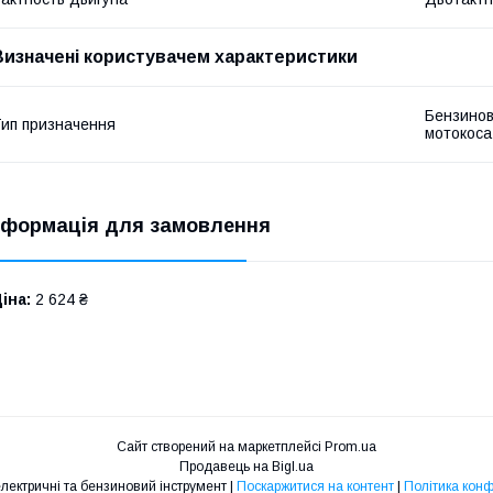
Визначені користувачем характеристики
Бензинов
ип призначення
мотокоса
нформація для замовлення
іна:
2 624 ₴
Сайт створений на маркетплейсі
Prom.ua
Продавець на Bigl.ua
Maximum - електричні та бензиновий інструмент |
Поскаржитися на контент
|
Політика конф