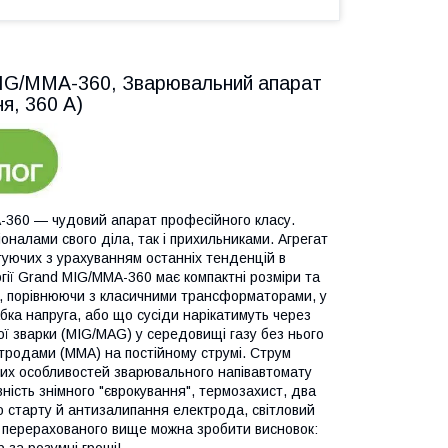
MIG/MMA-360, Зварювальний апарат
я, 360 А)
-360 — чудовий апарат професійного класу.
оналами свого діла, так і прихильниками. Агрегат
туючих з урахуванням останніх тенденцій в
гії Grand MIG/MMA-360 має компактні розміри та
м, порівнюючи з класичними трансформаторами, у
бка напруга, або що сусіди нарікатимуть через
ї зварки (MIG/MAG) у середовищі газу без нього
ктродами (MMA) на постійному струмі. Струм
них особливостей зварювального напівавтомату
ність знімного "єврокування", термозахист, два
го старту й антизалипання електрода, світловий
го перерахованого вище можна зробити висновок:
за розумні гроші!