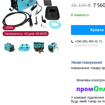
7 560
15 120 ₴
В наявності
–50%
Купити
Залишилось
0
0
днів
0
0
0
0
0
0
+380 (95) 850-41-71
Администратор
повернення товару п
У компанії підключені
будь-який товар не п