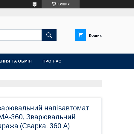
Кошик
Кошик
ННЯ ТА ОБМІН
ПРО НАС
варювальний напівавтомат
MA-360, Зварювальний
аража (Сварка, 360 А)