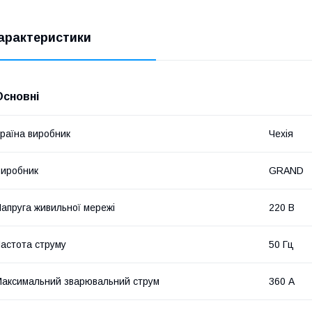
арактеристики
Основні
раїна виробник
Чехія
иробник
GRAND
апруга живильної мережі
220 В
астота струму
50 Гц
аксимальний зварювальний струм
360 А