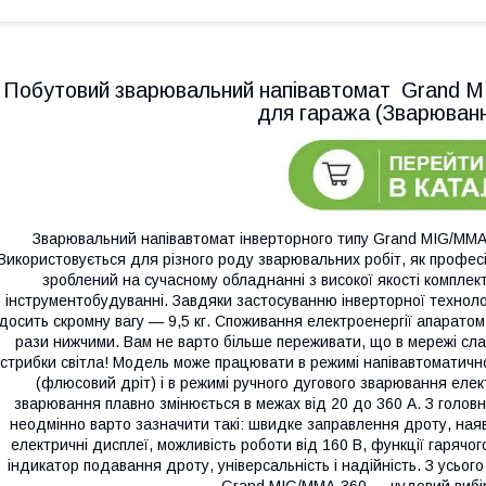
Побутовий зварювальний напівавтомат Grand 
для гаража (Зварюванн
Зварювальний напівавтомат інверторного типу Grand MIG/MMA
Використовується для різного роду зварювальних робіт, як професі
зроблений на сучасному обладнанні з високої якості комплек
інструментобудуванні. Завдяки застосуванню інверторної техноло
досить скромну вагу — 9,5 кг. Споживання електроенергії апарато
рази нижчими. Вам не варто більше переживати, що в мережі сла
стрибки світла! Модель може працювати в режимі напівавтоматично
(флюсовий дріт) і в режимі ручного дугового зварювання еле
зварювання плавно змінюється в межах від 20 до 360 А. З голов
неодмінно варто зазначити такі: швидке заправлення дроту, наяв
електричні дисплеї, можливість роботи від 160 В, функції гарячо
індикатор подавання дроту, універсальність і надійність. З усьо
Grand MIG/MMA-360 — чудовий вибір 