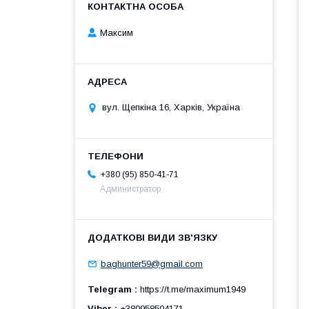
Максим
вул. Щепкіна 16, Харків, Україна
+380 (95) 850-41-71
Администратор
baghunter59@gmail.com
Telegram
https://t.me/maximum1949
Viber
+380958504171