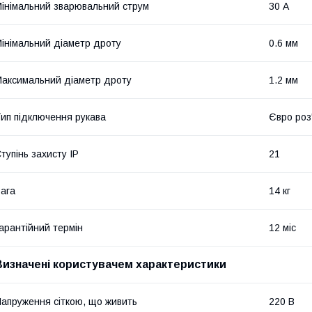
інімальний зварювальний струм
30 А
інімальний діаметр дроту
0.6 мм
аксимальний діаметр дроту
1.2 мм
ип підключення рукава
Євро роз
тупінь захисту IP
21
ага
14 кг
арантійний термін
12 міс
Визначені користувачем характеристики
апруження сіткою, що живить
220 В