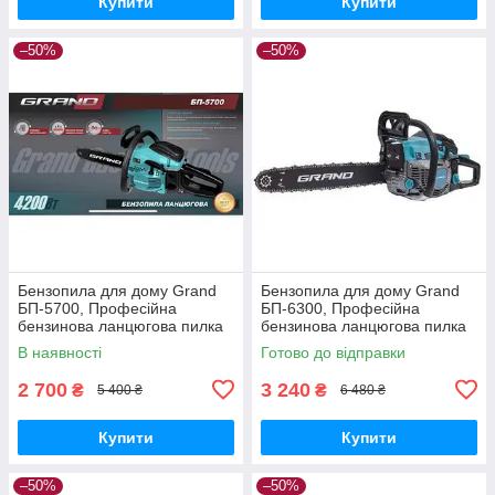
Купити
Купити
–50%
–50%
Бензопила для дому Grand
Бензопила для дому Grand
БП-5700, Професійна
БП-6300, Професійна
бензинова ланцюгова пилка
бензинова ланцюгова пилка
(1 шина, 1 ланцюг, 405 мм)
(1 шина, 1 ланцюг, 450 мм)
В наявності
Готово до відправки
2 700
3 240
₴
₴
5 400 ₴
6 480 ₴
Купити
Купити
–50%
–50%