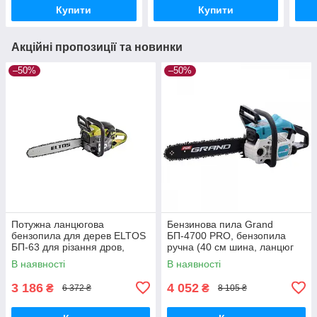
Купити
Купити
Акційні пропозиції та новинки
–50%
–50%
Потужна ланцюгова
Бензинова пила Grand
бензопила для дерев ELTOS
БП-4700 PRO, бензопила
БП-63 для різання дров,
ручна (40 см шина, ланцюг
Бензопила для дому (2 шини
3/8)
В наявності
В наявності
+ 2 ланцюги)
3 186
4 052
₴
₴
6 372 ₴
8 105 ₴