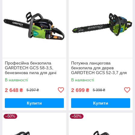
Професійна бензопила
Потужна ланцюгова
GARDTECH GCS 58-3,5,
бензопила для дерев
бенезинова пила для дачі
GARDTECH GCS 52-3,7 для
(450 мм шина)
різання дров, Бензопила для
В наявності
В наявності
дому
2 648
2 699
₴
₴
5 297 ₴
5 398 ₴
Купити
Купити
–50%
–50%