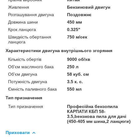
Живлення
Бензиновий двигун
Розташування двигуна
Поздовжнє
Довжина шини
450 мм
Крок ланцюга
0.325"
Швидкість обертання
750 м/сек
ланцюга
Характеристики двигуна внутрішнього згоряння
Кількість обертів
9000 об/хв
Об'єм масляного бака
250 л
Об'єм двигуна
58 куб. см
Потужність двигуна
3.5 к. с.
Ємність паливного бака
550 мл
Тип призначення
Тип призначення
Професійна бензопила
КАРПАТИ КБП 58-
3.5,beнзнова пила для дачі
(450-405 мм шина,2 ланцюги)
Приховати