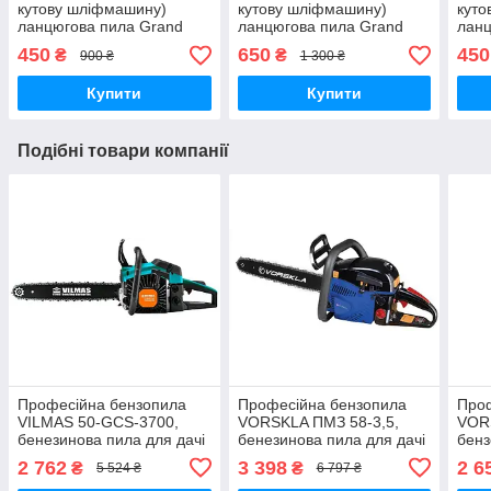
кутову шліфмашину)
кутову шліфмашину)
куто
ланцюгова пила Grand
ланцюгова пила Grand
ланц
300 QF PRO
300 QF PRO з 2
300
450
650
450
₴
₴
900 ₴
1 300 ₴
ланцюгами
по т
Купити
Купити
Подібні товари компанії
Професійна бензопила
Професійна бензопила
Про
VILMAS 50-GCS-3700,
VORSKLA ПМЗ 58-3,5,
VOR
бенезинова пила для дачі
бенезинова пила для дачі
бенз
(450 мм шина)
(405 мм шина,2 шини,2
(450
2 762
3 398
2 6
₴
₴
5 524 ₴
6 797 ₴
ланцюги)