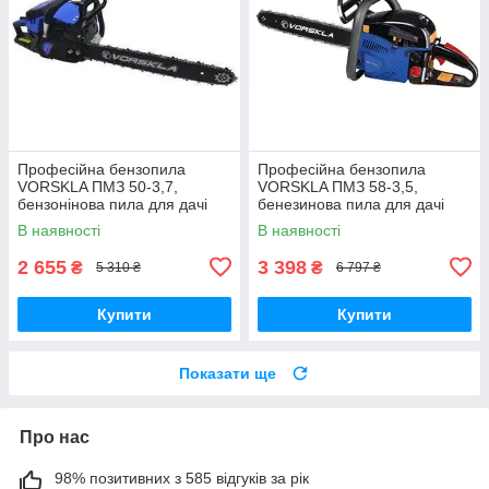
Професійна бензопила
Професійна бензопила
VORSKLA ПМЗ 50-3,7,
VORSKLA ПМЗ 58-3,5,
бензонінова пила для дачі
бенезинова пила для дачі
(450 мм шина)
(405 мм шина,2 шини,2
В наявності
В наявності
ланцюги)
2 655
3 398
₴
₴
5 310 ₴
6 797 ₴
Купити
Купити
Показати ще
Про нас
98% позитивних з 585 відгуків за рік