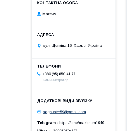
Максим
вул. Щепкіна 16, Харків, Україна
+380 (95) 850-41-71
Администратор
baghunter59@gmail.com
Telegram
https://t.me/maximum1949
Viber
+380958504171