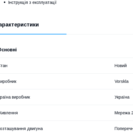
Інструкція з експлуатації
арактеристики
Основні
Стан
Новий
иробник
Vorskla
раїна виробник
Україна
Живлення
Мережа 
озташування двигуна
Попереч