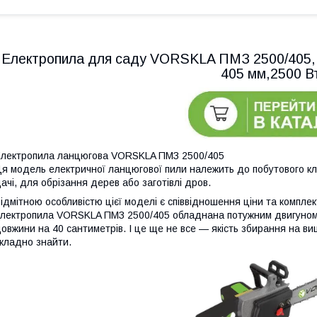
Електропила для саду VORSKLA ПМЗ 2500/405, 
405 мм,2500 В
лектропила ланцюгова VORSKLA ПМЗ 2500/405
я модель електричної ланцюгової пили належить до побутового кл
ачі, для обрізання дерев або заготівлі дров.
ідмітною особливістю цієї моделі є співвідношення ціни та компле
лектропила VORSKLA ПМЗ 2500/405 обладнана потужним двигуном 
овжини на 40 сантиметрів. І це ще не все — якість збирання на вищ
кладно знайти.