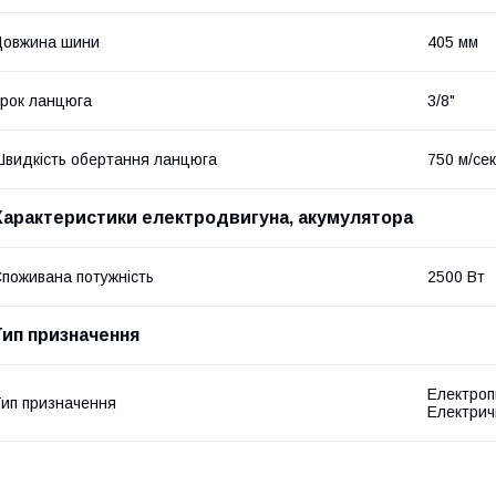
Довжина шини
405 мм
рок ланцюга
3/8"
видкість обертання ланцюга
750 м/сек
Характеристики електродвигуна, акумулятора
поживана потужність
2500 Вт
Тип призначення
Електроп
ип призначення
Електрич