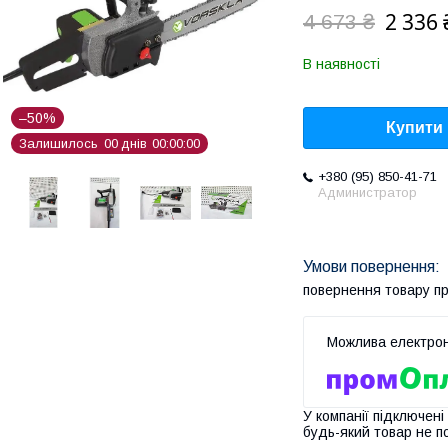
2 336 
4 673 ₴
В наявності
–50%
Купити
Залишилось
0
0
днів
0
0
0
0
0
0
+380 (95) 850-41-71
Администратор
повернення товару п
У компанії підключені
будь-який товар не п