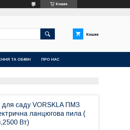
Кошик
Кошик
ННЯ ТА ОБМІН
ПРО НАС
 для саду VORSKLA ПМЗ
ектрична ланцюгова пила (
,2500 Вт)