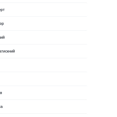
ерт
ор
ний
атискний
хв
са