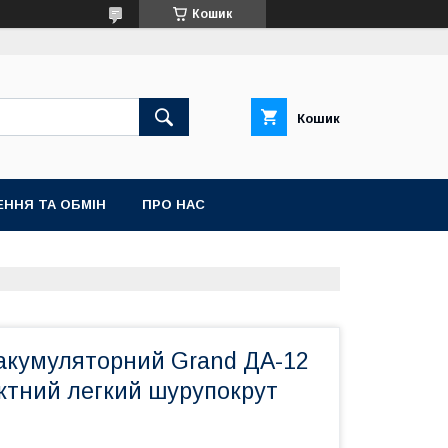
Кошик
Кошик
ННЯ ТА ОБМІН
ПРО НАС
акумуляторний Grand ДА-12
актний легкий шурупокрут