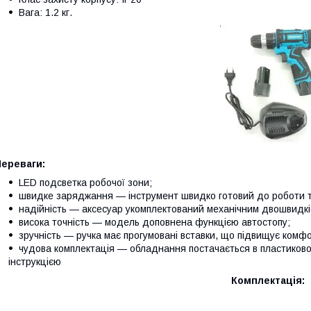
Вага: 1.2 кг.
Переваги:
LED подсветка робочої зони;
швидке заряджання — інструмент швидко готовий до роботи т
надійність — аксесуар укомплектований механічним двошвидк
висока точність — модель доповнена функцією автостопу;
зручність — ручка має прогумовані вставки, що підвищує комф
чудова комплектація — обладнання постачається в пластиково
інструкцією
Комплектація: