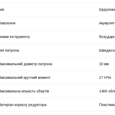
ип
Шурупов
Живлення
Акумулят
ежим інструменту
безудар
ип патрона
Швидкоз
аксимальний діаметр патрона
10 мм
аксимальний крутний момент
27 H*m
аксимальна кількість обертів
1400 об/
атеріал корпусу редуктора
Пластма