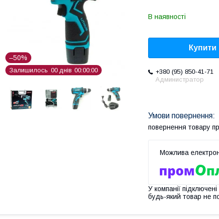
В наявності
Купити
–50%
Залишилось
0
0
днів
0
0
0
0
0
0
+380 (95) 850-41-71
Администратор
повернення товару п
У компанії підключені
будь-який товар не п