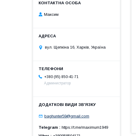
Максим
вул. Щепкіна 16, Харків, Україна
+380 (95) 850-41-71
Администратор
baghunter59@gmail.com
Telegram
https://t.me/maximum1949
Viber
+380958504171